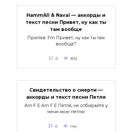
HammAli & Navai — аккорды и
текст песни Привет, ну как ты
там вообще
Припев: Fm Привет, ну как ты там
вообще?
0
852
Свидетельство о смерти —
аккорды и текст песни Петля
Am F E Am F E Петля, не отбирайте у
меня мою петлю
0
1.4к.