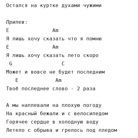
Остался на куртке духами чужими

Припев
E
A
m

E
A
m

Я лишь хочу сказать лето скоро

G
C
Может и вовсе не будет последним

E
A
m

Твоё последнее слово - 2 раза

А мы наплевали на плохую погоду

На красный бежали и с велосипедом

Горячее сердце в холодную воду

Летело с обрыва и грелось под пледом
