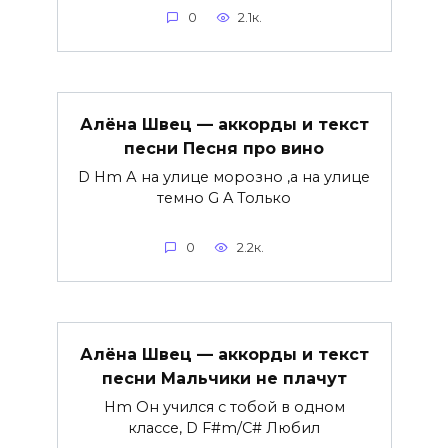
0
2.1к.
Алёна Швец — аккорды и текст
песни Песня про вино
D Hm А на улице морозно ,а на улице
темно G A Только
0
2.2к.
Алёна Швец — аккорды и текст
песни Мальчики не плачут
Hm Он учился с тобой в одном
классе, D F#m/C# Любил