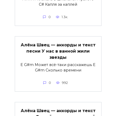
C# Капля за каплей
0
1.3к.
Алёна Швец — аккорды и текст
песни У нас в ванной жили
звезды
E G#m Может всё-таки расскажешь E
G#m Сколько времени
0
992
Алёна Швец — аккорды и текст