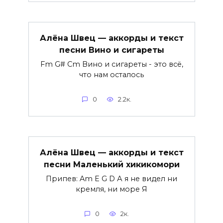
Алёна Швец — аккорды и текст
песни Вино и сигареты
Fm G# Cm Вино и сигареты - это всё,
что нам осталось
0
2.2к.
Алёна Швец — аккорды и текст
песни Маленький хикикомори
Припев: Am E G D А я не видел ни
кремля, ни море Я
0
2к.