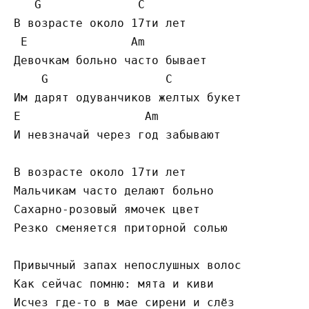
G
C
В возрасте около 17ти лет

E
A
m

Девочкам больно часто бывает

G
C
E
A
m

И невзначай через год забывают

В возрасте около 17ти лет

Мальчикам часто делают больно

Сахарно-розовый ямочек цвет

Резко сменяется приторной солью

Привычный запах непослушных волос

Как сейчас помню: мята и киви

Исчез где-то в мае сирени и слёз
