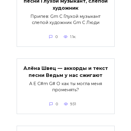
песни Глухой музыкант, слепой
художник
Припев: Gm C Глухой музыкант
слепой художник Gm C Люди
0
1.1к.
Алёна Швец — аккорды и текст
песни Ведьм у нас сжигают
A E C#m G# О как ты могла меня
променять?
0
931