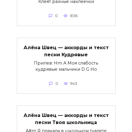
Клеят разные наклеечки
0
836
Алёна Швец — аккорды и текст
песни Кудрявые
Припев: Hm A Моя слабость
кудрявые мальчики D G Но
0
943
Алёна Швец — аккорды и текст
песни Твоя школьница
A#m Я плакала в школьном туалете