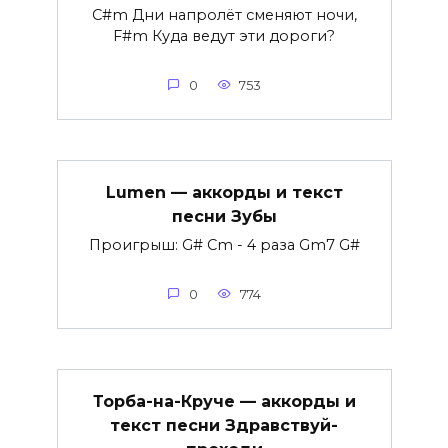
C#m Дни напролёт сменяют ночи,
F#m Куда ведут эти дороги?
0
753
Lumen — аккорды и текст
песни Зубы
Проигрыш: G# Cm - 4 раза Gm7 G#
0
774
Торба-на-Круче — аккорды и
текст песни Здравствуй-