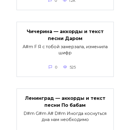
0
1.2к.
Чичерина — аккорды и текст
песни Даром
A#m F Я с тобой замерзала, изменила
шифр
0
525
Ленинград — аккорды и текст
песни По бабам
D#m G#m A# D#m Иногда коснуться
дна нам необходимо