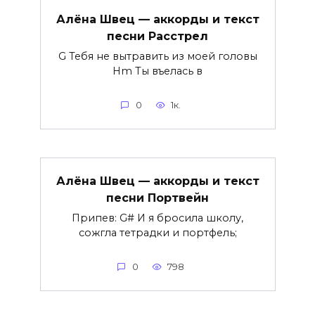
Алёна Швец — аккорды и текст
песни Расстрел
G Тебя не вытравить из моей головы
Hm Ты въелась в
0
1к.
Алёна Швец — аккорды и текст
песни Портвейн
Припев: G# И я бросила школу,
сожгла тетрадки и портфель;
0
798