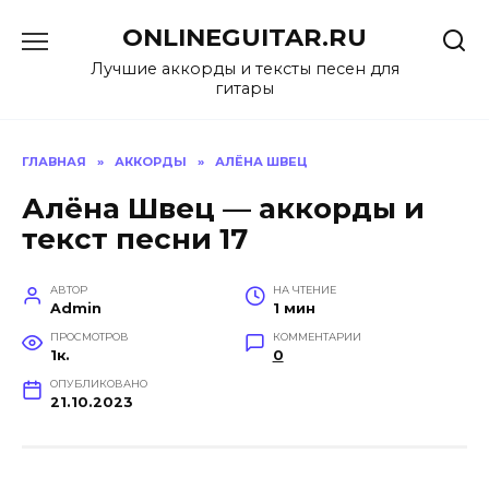
Перейти
ONLINEGUITAR.RU
к
содержанию
Лучшие аккорды и тексты песен для
гитары
ГЛАВНАЯ
»
АККОРДЫ
»
АЛЁНА ШВЕЦ
Алёна Швец — аккорды и
текст песни 17
АВТОР
НА ЧТЕНИЕ
Admin
1 мин
ПРОСМОТРОВ
КОММЕНТАРИИ
1к.
0
ОПУБЛИКОВАНО
21.10.2023