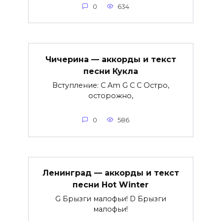
0
634
Чичерина — аккорды и текст
песни Кукла
Вступление: C Am G C C Остро,
осторожно,
0
586
Ленинград — аккорды и текст
песни Hot Winter
G Брызги малофьи! D Брызги
малофьи!