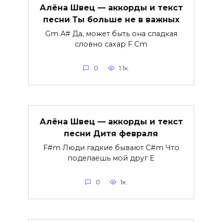
Алёна Швец — аккорды и текст
песни Ты больше не в важных
Gm A# Да, может быть она сладкая
словно сахар F Cm
0
1.1к.
Алёна Швец — аккорды и текст
песни Дитя февраля
F#m Люди гадкие бывают C#m Что
поделаешь мой друг E
0
1к.