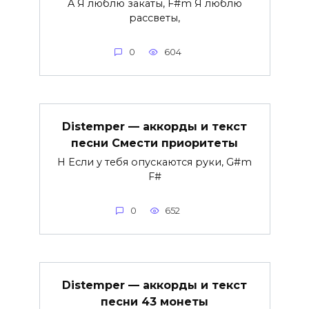
A Я люблю закаты, F#m Я люблю
рассветы,
0
604
Distemper — аккорды и текст
песни Смести приоритеты
H Если у тебя опускаются руки, G#m
F#
0
652
Distemper — аккорды и текст
песни 43 монеты