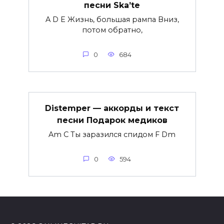
песни Ska’te
A D E Жизнь, большая рампа Вниз,
потом обратно,
0
684
Distemper — аккорды и текст
песни Подарок медиков
Am C Ты заразился спидом F Dm
0
594