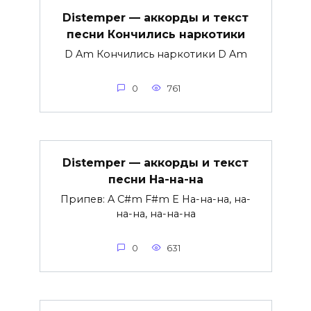
Distemper — аккорды и текст
песни Кончились наркотики
D Am Кончились наркотики D Am
0
761
Distemper — аккорды и текст
песни На-на-на
Припев: A C#m F#m E На-на-на, на-
на-на, на-на-на
0
631