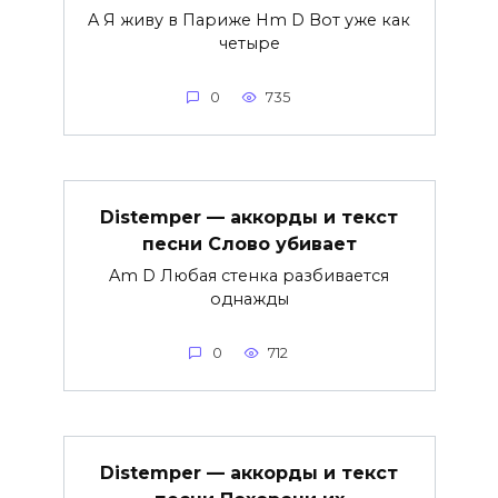
A Я живу в Париже Hm D Вот уже как
четыре
0
735
Distemper — аккорды и текст
песни Слово убивает
Am D Любая стенка разбивается
однажды
0
712
Distemper — аккорды и текст