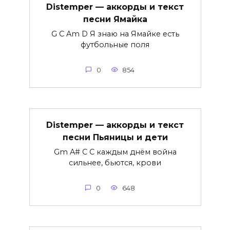
Distemper — аккорды и текст
песни Ямайка
G C Am D Я знаю на Ямайке есть
футбольные поля
0
854
Distemper — аккорды и текст
песни Пьяницы и дети
Gm A# C С каждым днём война
сильнее, бьются, крови
0
648