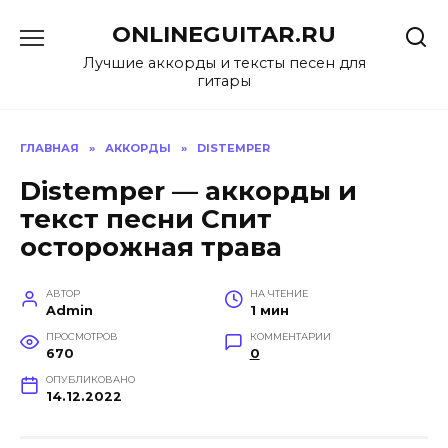
Перейти
ONLINEGUITAR.RU
к
содержанию
Лучшие аккорды и тексты песен для
гитары
ГЛАВНАЯ
»
АККОРДЫ
»
DISTEMPER
Distemper — аккорды и
текст песни Спит
осторожная трава
АВТОР
НА ЧТЕНИЕ
Admin
1 мин
ПРОСМОТРОВ
КОММЕНТАРИИ
670
0
ОПУБЛИКОВАНО
14.12.2022