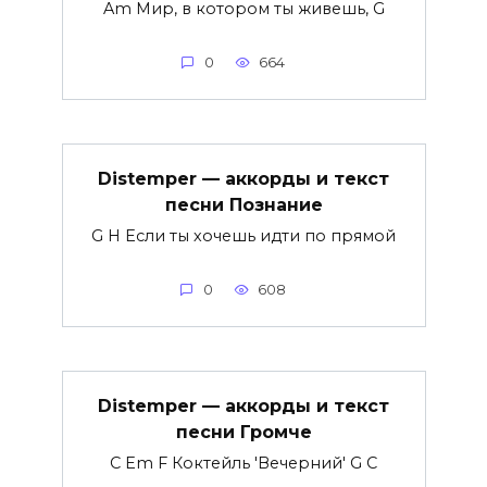
Am Мир, в котором ты живешь, G
0
664
Distemper — аккорды и текст
песни Познание
G H Если ты хочешь идти по прямой
0
608
Distemper — аккорды и текст
песни Громче
C Em F Коктейль 'Вечерний' G C