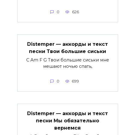
0
626
Distemper — аккорды и текст
песни Твои большие сиськи
C Am F G Твои большие сиськи мне
мешают ночью спать,
0
699
Distemper — аккорды и текст
песни Мы обязательно
вернемся