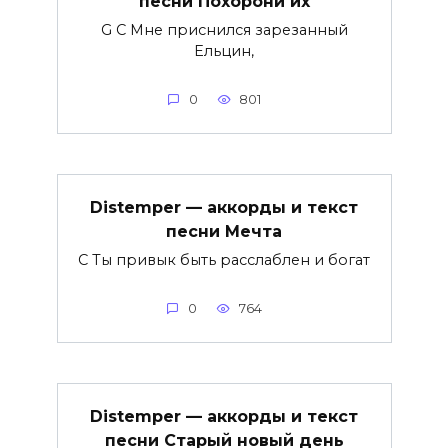
песни Похорони их
G C Мне приснился зарезанный
Ельцин,
0
801
Distemper — аккорды и текст
песни Мечта
C Ты привык быть расслаблен и богат
0
764
Distemper — аккорды и текст
песни Старый новый день