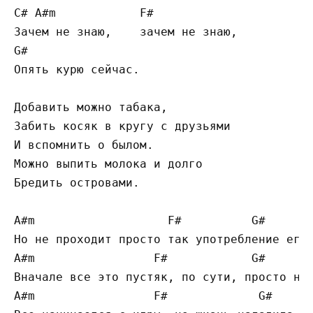
C# A#m            F#

Зачем не знаю,    зачем не знаю,

G#

Опять курю сейчас.

Добавить можно табака,

Забить косяк в кругу с друзьями

И вспомнить о былом.

Можно выпить молока и долго

Бредить островами.

A#m                   F#          G#     A#
Но не проходит просто так употребление его,
A#m                 F#            G#       
Вначале все это пустяк, по сути, просто нич
A#m                 F#             G#      