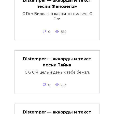
Distemper — аккорды и текст
песни Фенозепам
C Dm Видел я в каком-то фильме, C
Dm
0
592
Distemper — аккорды и текст
песни Тайна
C G C Я целый день к тебе бежал,
0
723
Distemper — аккорды и текст