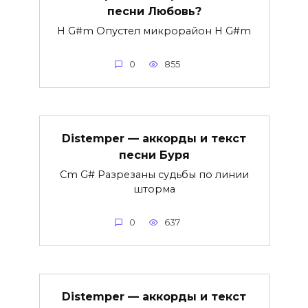
песни Любовь?
H G#m Опустел микрорайон H G#m
0
855
Distemper — аккорды и текст
песни Буря
Cm G# Разрезаны судьбы по линии
шторма
0
637
Distemper — аккорды и текст