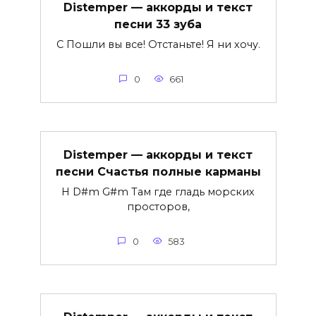
Distemper — аккорды и текст
песни 33 зуба
C Пошли вы все! Отстаньте! Я ни хочу.
0
661
Distemper — аккорды и текст
песни Счастья полные карманы
H D#m G#m Там где гладь морских
просторов,
0
583