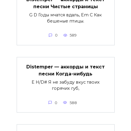
песни Чистые страницы
G D Годы мчатся вдаль, Em C Как
бешеные птицы.
0
589
Distemper — аккорды и текст
песни Когда-нибудь
E H/D# Я не забуду вкус твоих
горячих губ,
0
588