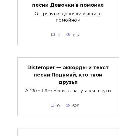
песни Девочки в помойке
G Прячутся девочки в ящике
помойном
0
613
Distemper — аккорды и текст
песни Подумай, кто твои
друзья
A C#m F#m Если ты запутался в пути
0
628