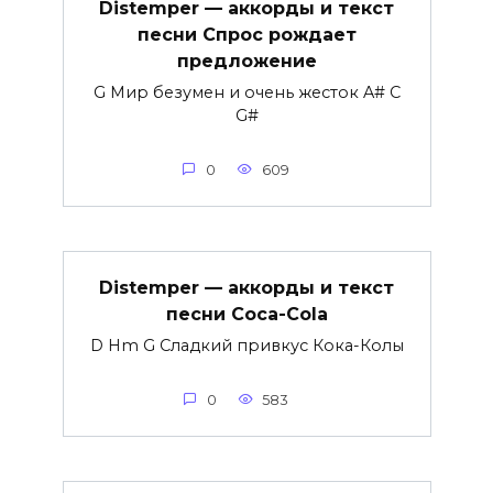
Distemper — аккорды и текст
песни Спрос рождает
предложение
G Мир безумен и очень жесток A# C
G#
0
609
Distemper — аккорды и текст
песни Coca-Cola
D Hm G Сладкий привкус Кока-Колы
0
583