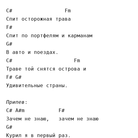
C#                 Fm

Спит осторожная трава

F#

Спит по портфелям и карманам

G#

В авто и поездах.

C#                    Fm

Траве той снятся острова и

F# G#

Удивительные страны.

Припев
:

C# A#m           F#

Зачем не знаю,   зачем не знаю

G#

Курил я в первый раз.
