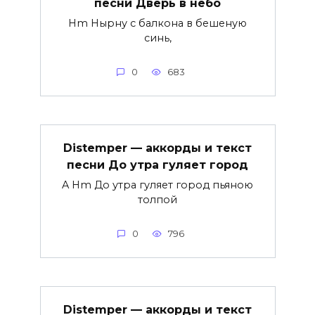
песни Дверь в небо
Hm Нырну с балкона в бешеную
синь,
0
683
Distemper — аккорды и текст
песни До утра гуляет город
A Hm До утра гуляет город пьяною
толпой
0
796
Distemper — аккорды и текст