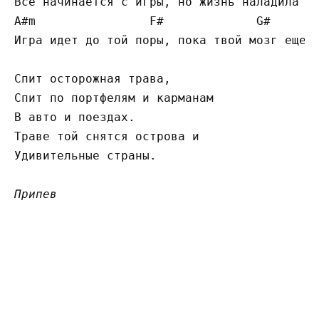
Все начинается с игры, но жизнь наладила от
A#m                F#             G#       
Игра идет до той поры, пока твой мозг еще ж
Спит осторожная трава,

Спит по портфелям и карманам

В авто и поездах.

Траве той снятся острова и

Удивительные страны.

Припев