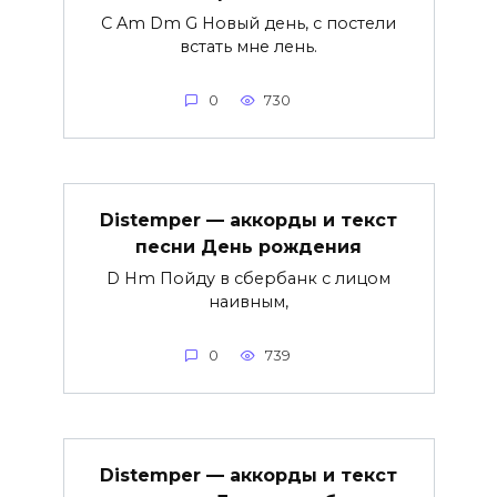
C Am Dm G Новый день, с постели
встать мне лень.
0
730
Distemper — аккорды и текст
песни День рождения
D Hm Пойду в сбербанк c лицом
наивным,
0
739
Distemper — аккорды и текст