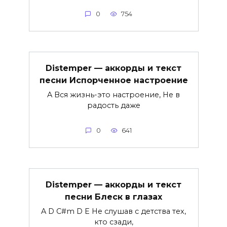
0
754
Distemper — аккорды и текст
песни Испорченное настроение
A Вся жизнь-это настроение, Не в
радость даже
0
641
Distemper — аккорды и текст
песни Блеск в глазах
A D C#m D E Не слушав с детства тех,
кто сзади,