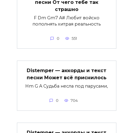
песни От чего тебе так
страшно
F Dm Gm7 A# Любит войско
пополнять хитрая реальность
0
551
Distemper — аккорды и текст
песни Может всё приснилось
Hm G A Судьба несла под парусами,
0
704
Distemper — аккорды и текст