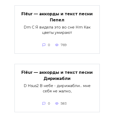
Flëur — аккорды и текст песни
Пепел
Dm C Я видела это во сне Hm Как
цветы умирают
0
769
Flëur — аккорды и текст песни
Дирижабли
D Hsus2 В небе - дирижабли... мне
себя не жалко,
0
583