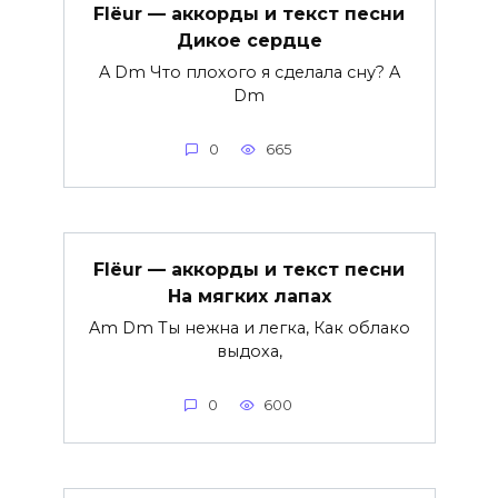
Flëur — аккорды и текст песни
Дикое сердце
A Dm Что плохого я сделала сну? A
Dm
0
665
Flëur — аккорды и текст песни
На мягких лапах
Am Dm Ты нежна и легка, Как облако
выдоха,
0
600