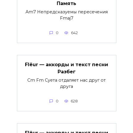
Память
Am7 Непредсказуемы пересечения
Fmaj7
0
642
Flëur — аккорды и текст песни
Разбег
Cm Fm Суета отдаляет нас друг от
друга
0
628
Flëur — аккорды и текст песни