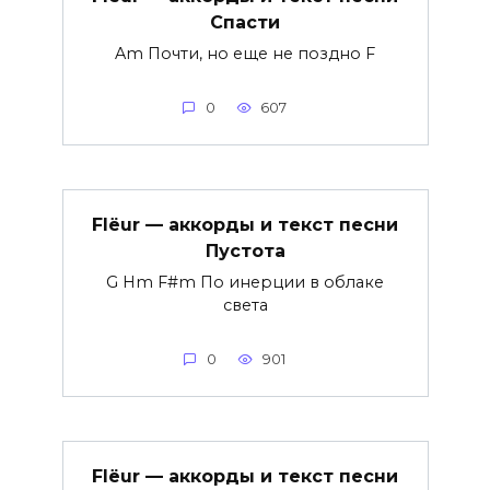
Спасти
Am Почти, но еще не поздно F
0
607
Flëur — аккорды и текст песни
Пустота
G Hm F#m По инерции в облаке
света
0
901
Flëur — аккорды и текст песни