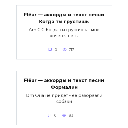
Flëur — аккорды и текст песни
Когда ты грустишь
Am C G Когда ты грустишь - мне
хочется петь,
0
717
Flëur — аккорды и текст песни
Формалин
Dm Она не придет - её разорвали
собаки
0
831