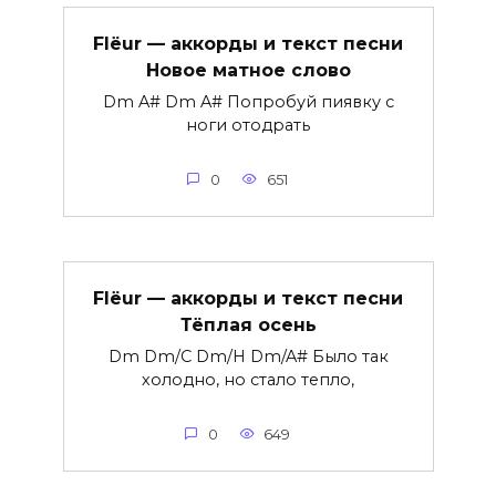
Flëur — аккорды и текст песни
Новое матное слово
Dm A# Dm A# Попробуй пиявку с
ноги отодрать
0
651
Flëur — аккорды и текст песни
Тёплая осень
Dm Dm/C Dm/H Dm/A# Было так
холодно, но стало тепло,
0
649