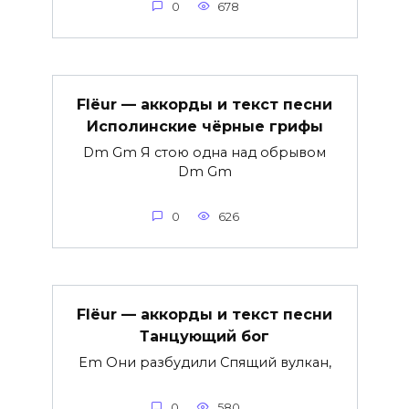
0
678
Flëur — аккорды и текст песни
Исполинские чёрные грифы
Dm Gm Я стою одна над обрывом
Dm Gm
0
626
Flëur — аккорды и текст песни
Танцующий бог
Em Они разбудили Спящий вулкан,
0
580