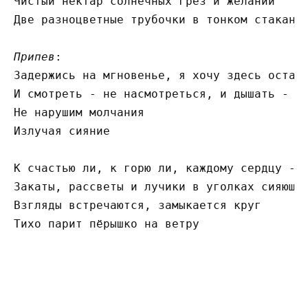
Чистый нектар солнечных грёз и желаний

Две разноцветные трубочки в тонком стакане

Припев
:

Задержись на мгновенье, я хочу здесь остать
И смотреть - не насмотреться, и дышать - не
Не нарушим молчания

Излучая сияние

К счастью ли, к горю ли, каждому сердцу - с
Закаты, рассветы и лучики в уголках сияющих
Взгляды встречаются, замыкается круг

Тихо парит пёрышко на ветру 