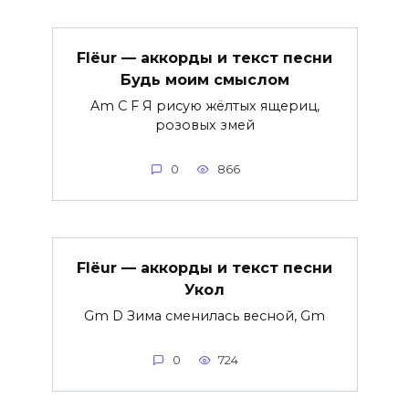
Flëur — аккорды и текст песни
Будь моим смыслом
Am C F Я рисую жёлтых ящериц,
розовых змей
0
866
Flëur — аккорды и текст песни
Укол
Gm D Зима сменилась весной, Gm
0
724