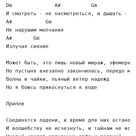
Dm              A#          Gm            A
И смотреть - не насмотреться, и дышать - не
A#           Gm

Не нарушим молчания

A#       Gm

Излучая сияние

Может быть, это лишь новый мираж, эфемерный
Но пустыня внезапно закончилась, передо мно
Волны и чайки, пьяный ветер надежд

Но я боюсь прикоснуться к воде

Припев
Соединятся ладони, и время для них останови
И волшебству не исчезнуть, и тайнам не исся