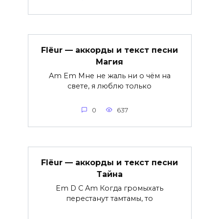
Flëur — аккорды и текст песни
Магия
Am Em Мне не жаль ни о чём на
свете, я люблю только
0
637
Flëur — аккорды и текст песни
Тайна
Em D C Am Когда громыхать
перестанут тамтамы, то