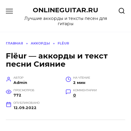
Перейти
ONLINEGUITAR.RU
к
содержанию
Лучшие аккорды и тексты песен для
гитары
ГЛАВНАЯ
»
АККОРДЫ
»
FLËUR
Flëur — аккорды и текст
песни Сияние
АВТОР
НА ЧТЕНИЕ
Admin
2 мин
ПРОСМОТРОВ
КОММЕНТАРИИ
772
0
ОПУБЛИКОВАНО
12.09.2022