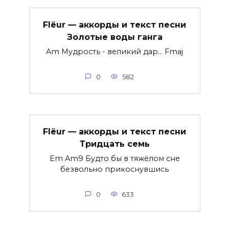
Flëur — аккорды и текст песни
Золотые воды ганга
Am Мудрость - великий дар... Fmaj
0
582
Flëur — аккорды и текст песни
Тридцать семь
Em Am9 Будто бы в тяжёлом сне
безвольно прикоснувшись
0
633