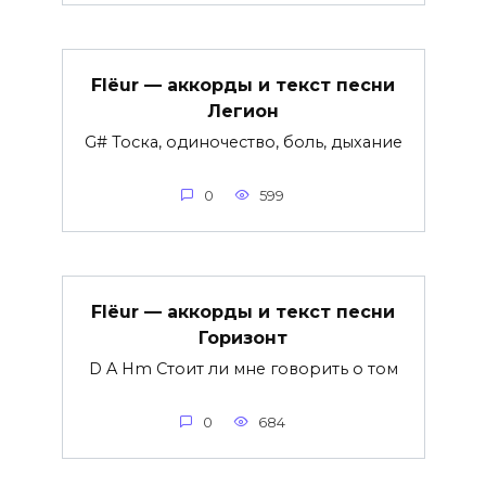
Flëur — аккорды и текст песни
Легион
G# Тоска, одиночество, боль, дыхание
0
599
Flëur — аккорды и текст песни
Горизонт
D A Hm Стоит ли мне говорить о том
0
684