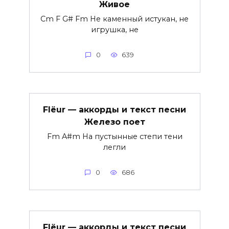
Живое
Cm F G# Fm Не каменный истукан, не
игрушка, не
0
639
Flëur — аккорды и текст песни
Железо поет
Fm A#m На пустынные степи тени
легли
0
686
Flëur — аккорды и текст песни