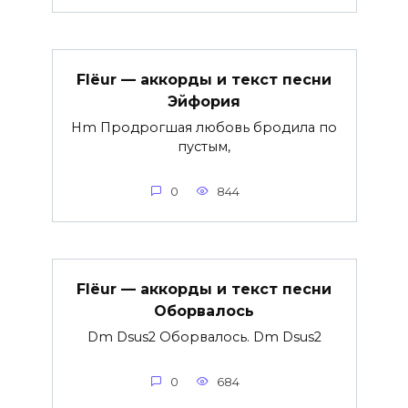
Flëur — аккорды и текст песни
Эйфория
Hm Продрогшая любовь бродила по
пустым,
0
844
Flëur — аккорды и текст песни
Оборвалось
Dm Dsus2 Оборвалось. Dm Dsus2
0
684