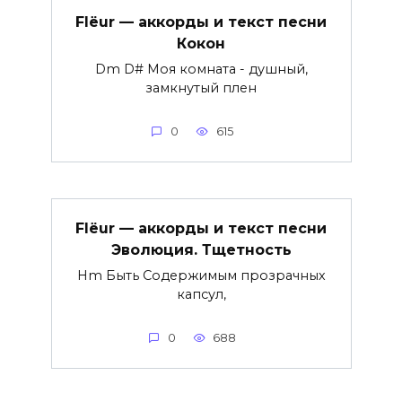
Flëur — аккорды и текст песни
Кокон
Dm D# Моя комната - душный,
замкнутый плен
0
615
Flëur — аккорды и текст песни
Эволюция. Тщетность
Hm Быть Содержимым прозрачных
капсул,
0
688