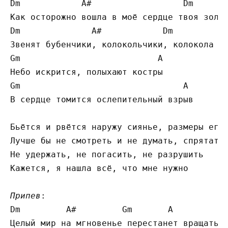
Dm            A#                  Dm       
Как осторожно вошла в моё сердце твоя золот
Dm              A#            Dm         A#
Звенят бубенчики, колокольчики, колокола

Gm                           A

Небо искрится, полыхают костры

Gm                                A

В сердце томится ослепительный взрыв

Бьётся и рвётся наружу сиянье, размеры его 
Лучше бы не смотреть и не думать, спрятать 
Не удержать, не погасить, не разрушить

Кажется, я нашла всё, что мне нужно

Припев
:

Dm         A#         Gm       A

Целый мир на мгновенье перестанет вращаться