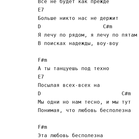
Все не будет как прежде

E7

Больше никто нас не держит

D                    C#m

Я лечу по рядом, я лечу по пятам

В поисках надежды, воу-воу

F#m

А ты танцуешь под техно

E7

Посылая всех-всех на

D                          C#m

Мы одни но нам тесно, и мы тут

Понимая, что любовь бесполезна

F#m

Эта любовь бесполезна
