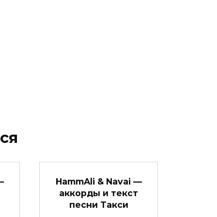
ся
—
HammAli & Navai —
аккорды и текст
песни Такси