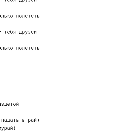
лько полететь

 тебя друзей

лько полететь

здетой

падать в рай)

урай)
