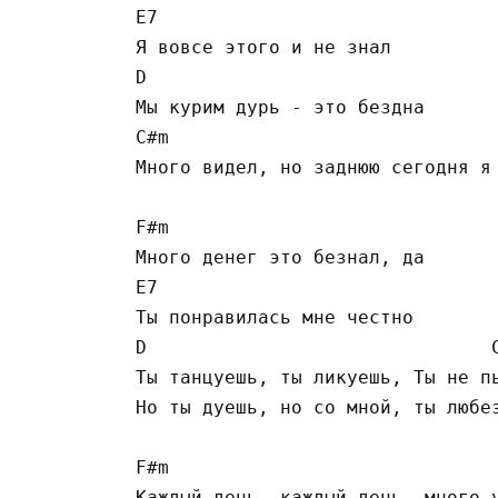
E7

Я вовсе этого и не знал

D

Мы курим дурь - это бездна

C#m

Много видел, но заднюю сегодня я 
F#m

Много денег это безнал, да

E7

Ты понравилась мне честно

D                               C
Ты танцуешь, ты ликуешь, Ты не пь
Но ты дуешь, но со мной, ты любез
F#m

Каждый день, каждый день, много у