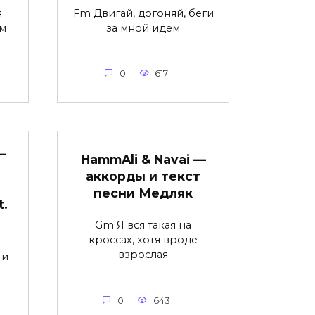
я
Fm Двигай, догоняй, беги
м
за мной идем
0
617
—
HammAli & Navai —
аккорды и текст
песни Медляк
t.
Gm Я вся такая на
кроссах, хотя вроде
взрослая
ги
0
643