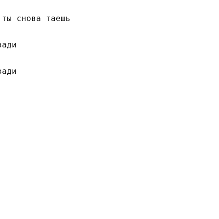
ты снова таешь

ади

ади
