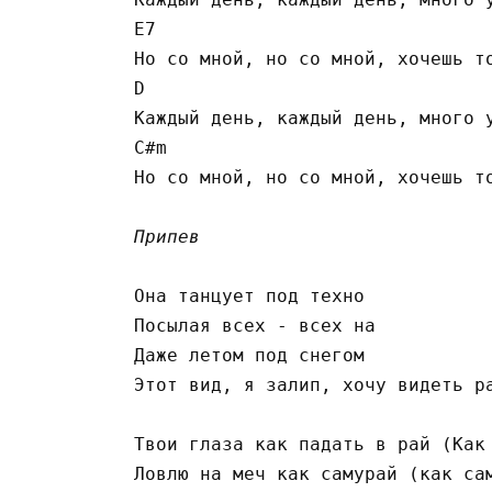
E7

Но со мной, но со мной, хочешь то
D

Каждый день, каждый день, много у
C#m

Но со мной, но со мной, хочешь то
Припев
Она танцует под техно

Посылая всех - всех на

Даже летом под снегом

Этот вид, я залип, хочу видеть ра
Твои глаза как падать в рай (Как 
Ловлю на меч как самурай (как сам