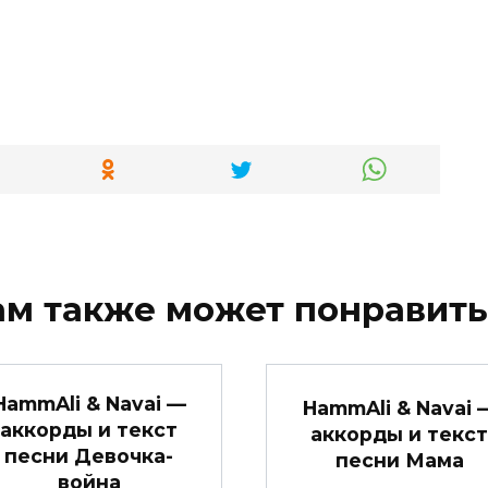
ам также может понравить
HammAli & Navai —
HammAli & Navai 
аккорды и текст
аккорды и текст
песни Девочка-
песни Мама
война