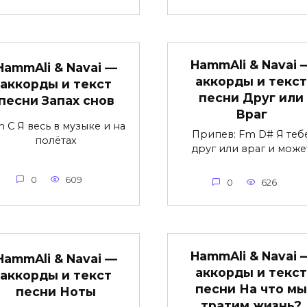
HammAli & Navai 
HammAli & Navai —
аккорды и текст
аккорды и текст
песни Друг или
песни Запах снов
Враг
 C Я весь в музыке и на
Припев: Fm D# Я теб
полётах
друг или враг и може
0
609
0
626
HammAli & Navai 
HammAli & Navai —
аккорды и текст
аккорды и текст
песни На что мы
песни Ноты
тратим жизнь?