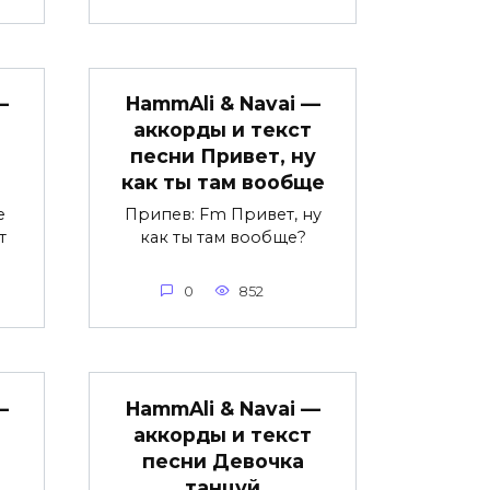
—
HammAli & Navai —
аккорды и текст
песни Привет, ну
как ты там вообще
е
Припев: Fm Привет, ну
т
как ты там вообще?
0
852
—
HammAli & Navai —
аккорды и текст
песни Девочка
танцуй