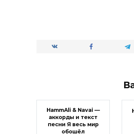
В
HammAli & Navai —
аккорды и текст
песни Я весь мир
обошёл