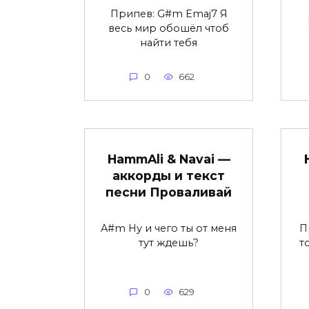
Припев: G#m Emaj7 Я
весь мир обошёл чтоб
найти тебя
0
662
HammAli & Navai —
аккорды и текст
песни Проваливай
A#m Ну и чего ты от меня
П
тут ждешь?
т
0
629