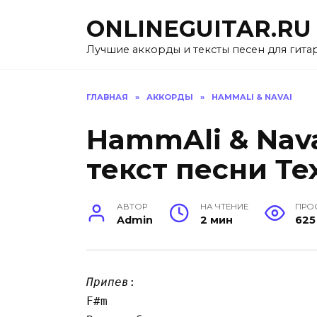
Перейти
ONLINEGUITAR.RU
к
содержанию
Лучшие аккорды и тексты песен для гита
ГЛАВНАЯ
»
АККОРДЫ
»
HAMMALI & NAVAI
HammAli & Nav
текст песни Те
АВТОР
НА ЧТЕНИЕ
ПРО
Admin
2 мин
625
Припев
:

F#m
