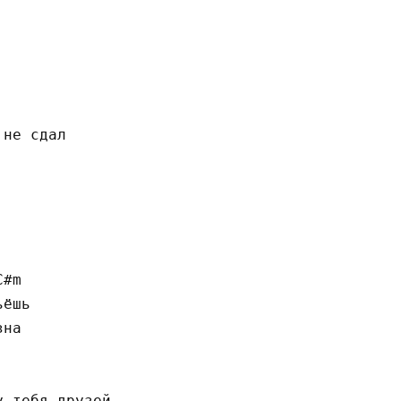
не сдал

#m

ёшь

на

 тебя друзей
