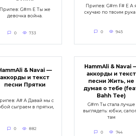
Припев: G#m F# E А 
Припев: G#m E Ты же
скучаю по твоим рука
девочка война.
0
945
0
733
HammAli & Navai 
HammAli & Navai —
аккорды и текст
аккорды и текст
песни Жить, не
песни Прятки
думая о тебе (fea
Bahh Tee)
рипев: A# A Давай мы с
G#m Ты стала лучше
обой сыграем в прятки,
выглядеть: юбки, сапо
там
0
882
0
744