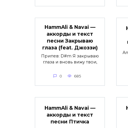
HammAli & Navai —
аккорды и текст
песни Закрываю
глаза (feat. Джоззи)
Am
Припев: D#m Я закрываю
глаза и вновь вижу твои,
0
685
HammAli & Navai —
аккорды и текст
песни Птичка