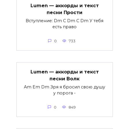
Lumen — аккорды и текст
песни Прости
Вступление: Dm C Dm C Dm У тебя
есть право
0
733
Lumen — аккорды и текст
песни Волк
Am Em Dm Зря я бросил свою душу
у порога -
0
849