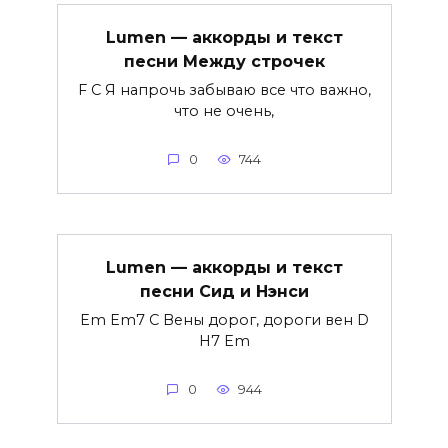
Lumen — аккорды и текст
песни Между строчек
F C Я напрочь забываю все что важно,
что не очень,
0
744
Lumen — аккорды и текст
песни Сид и Нэнси
Em Em7 C Вены дорог, дороги вен D
H7 Em
0
944