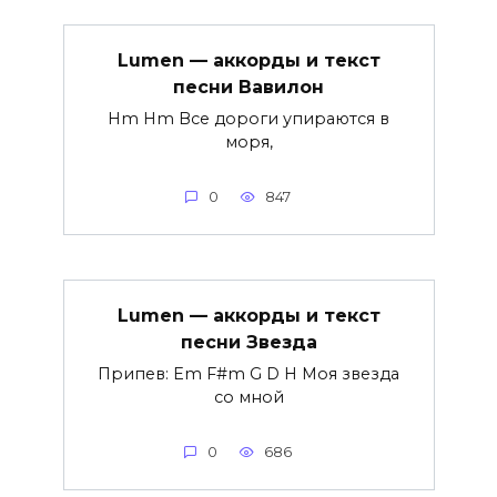
Lumen — аккорды и текст
песни Вавилон
Hm Hm Все дороги упираются в
моря,
0
847
Lumen — аккорды и текст
песни Звезда
Припев: Em F#m G D H Моя звезда
со мной
0
686