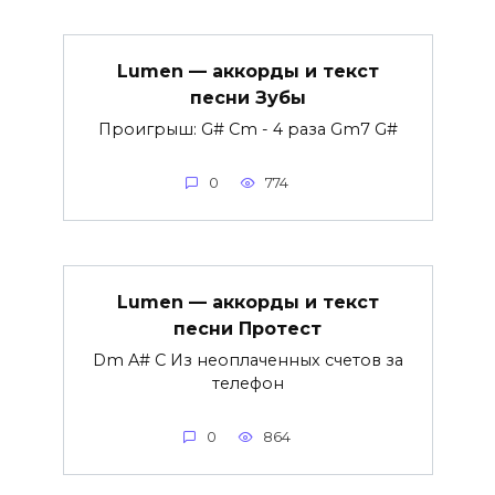
Lumen — аккорды и текст
песни Зубы
Проигрыш: G# Cm - 4 раза Gm7 G#
0
774
Lumen — аккорды и текст
песни Протест
Dm A# C Из неоплаченных счетов за
телефон
0
864