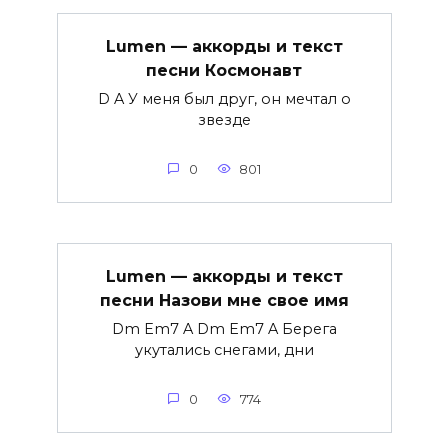
Lumen — аккорды и текст
песни Космонавт
D A У меня был друг, он мечтал о
звезде
0
801
Lumen — аккорды и текст
песни Назови мне свое имя
Dm Em7 A Dm Em7 A Берега
укутались снегами, дни
0
774