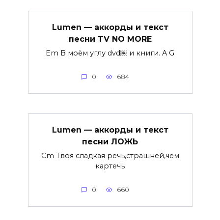
Lumen — аккорды и текст
песни TV NO MORE
Em В моём углу dvd￼ и книги. A G
0
684
Lumen — аккорды и текст
песни ЛОЖЬ
Cm Твоя сладкая речь,страшней,чем
картечь
0
660