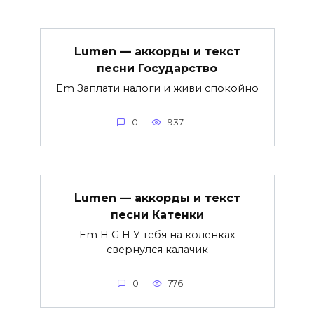
Lumen — аккорды и текст
песни Государство
Em Заплати налоги и живи спокойно
0
937
Lumen — аккорды и текст
песни Катенки
Em H G H У тебя на коленках
свернулся калачик
0
776