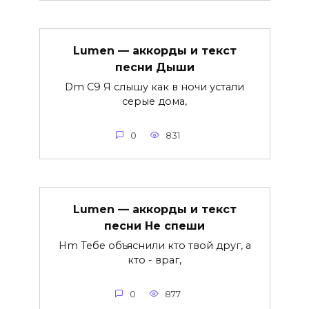
Lumen — аккорды и текст
песни Дыши
Dm C9 Я слышу как в ночи устали
серые дома,
0
831
Lumen — аккорды и текст
песни Не спеши
Hm Тебе объяснили кто твой друг, а
кто - враг,
0
877