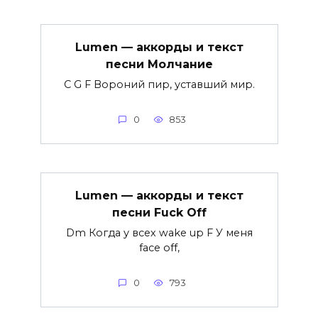
Lumen — аккорды и текст
песни Молчание
C G F Вороний пир, уставший мир.
0
853
Lumen — аккорды и текст
песни Fuck Off
Dm Когда у всех wake up F У меня
face off,
0
793