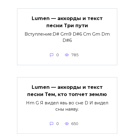
Lumen — аккорды и текст
песни Три пути
Вступление:D# Gm9 D#6 Cm Gm Dm
D#6
0
785
Lumen — аккорды и текст
песни Тем, кто топчет землю
Hm G Я видел явь во сне D И видел
сны наяву.
0
650