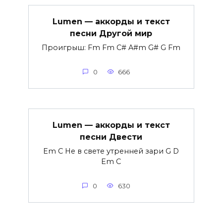
Lumen — аккорды и текст
песни Другой мир
Проигрыш: Fm Fm C# A#m G# G Fm
0
666
Lumen — аккорды и текст
песни Двести
Em C Не в свете утренней зари G D
Em C
0
630