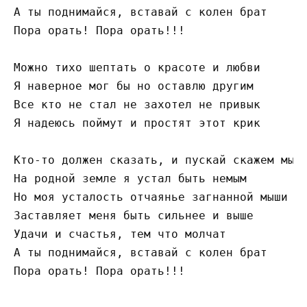
А ты поднимайся, вставай с колен брат

Пора орать! Пора орать!!!

Можно тихо шептать о красоте и любви

Я наверное мог бы но оставлю другим

Все кто не стал не захотел не привык

Я надеюсь поймут и простят этот крик

Кто-то должен сказать, и пускай скажем мы

На родной земле я устал быть немым

Но моя усталость отчаянье загнанной мыши

Заставляет меня быть сильнее и выше

Удачи и счастья, тем что молчат

А ты поднимайся, вставай с колен брат

Пора орать! Пора орать!!!