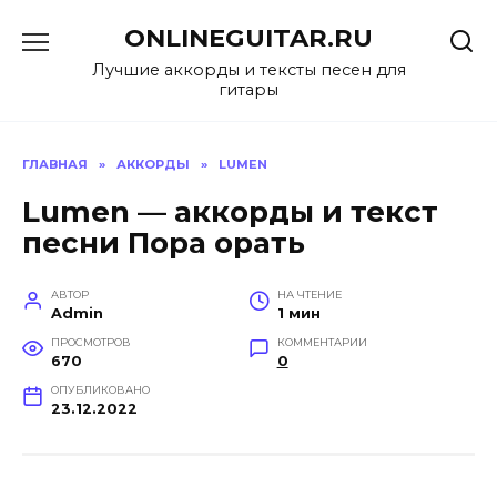
Перейти
ONLINEGUITAR.RU
к
содержанию
Лучшие аккорды и тексты песен для
гитары
ГЛАВНАЯ
»
АККОРДЫ
»
LUMEN
Lumen — аккорды и текст
песни Пора орать
АВТОР
НА ЧТЕНИЕ
Admin
1 мин
ПРОСМОТРОВ
КОММЕНТАРИИ
670
0
ОПУБЛИКОВАНО
23.12.2022