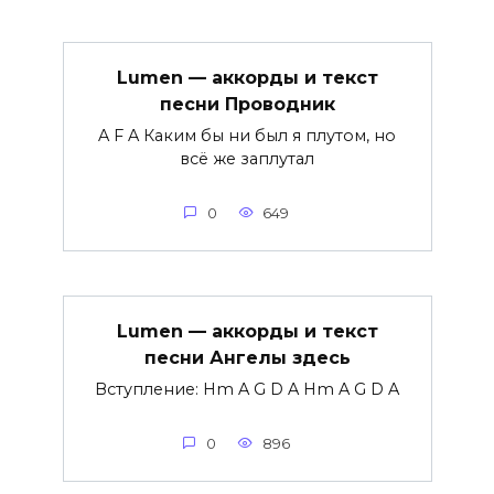
Lumen — аккорды и текст
песни Проводник
A F A Каким бы ни был я плутом, но
всё же заплутал
0
649
Lumen — аккорды и текст
песни Ангелы здесь
Вступление: Hm A G D A Hm A G D A
0
896