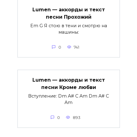
Lumen — аккорды и текст
песни Прохожий
Em G Я стою в тени и смотрю на
машины:
0
741
Lumen — аккорды и текст
песни Кроме любви
Вступление: Dm A# C Am Dm A# C
Am
0
893