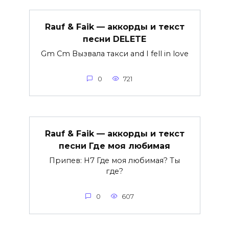
Rauf & Faik — аккорды и текст
песни DELETE
Gm Cm Вызвала такси and I fell in love
0
721
Rauf & Faik — аккорды и текст
песни Где моя любимая
Припев: H7 Где моя любимая? Ты
где?
0
607