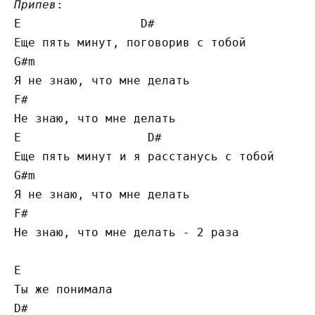
Припев
:

E                 D#

Еще пять минут, поговорив с тобой

G#m

Я не знаю, что мне делать

F#

Не знаю, что мне делать

E                  D#

Еще пять минут и я расстанусь с тобой

G#m

Я не знаю, что мне делать

F#

Не знаю, что мне делать - 2 раза

E

Ты же понимала

D#
