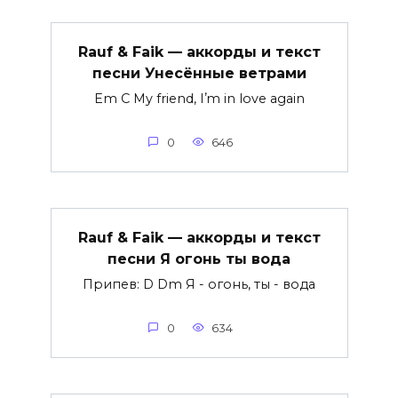
Rauf & Faik — аккорды и текст
песни Унесённые ветрами
Em C My friend, Iʼm in love again
0
646
Rauf & Faik — аккорды и текст
песни Я огонь ты вода
Припев: D Dm Я - огонь, ты - вода
0
634