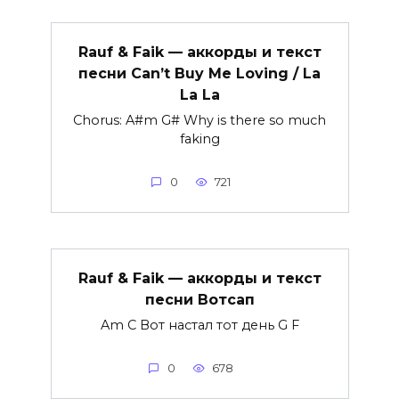
Rauf & Faik — аккорды и текст
песни Can’t Buy Me Loving / La
La La
Chorus: A#m G# Why is there so much
faking
0
721
Rauf & Faik — аккорды и текст
песни Вотсап
Am C Вот настал тот день G F
0
678