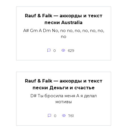
Rauf & Faik — аккорды и текст
песни Australia
A# Gm A Dm No, no no, no, no, no, no,
no
0
629
Rauf & Faik — аккорды и текст
песни Деньги и счастье
D# Ты бросила меня А я делал
мотивы
0
761