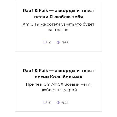
Rauf & Faik — аккорды и текст
песни Я люблю тебя
Am C Ты же хотела узнать что будет
завтра, но.
0
766
Rauf & Faik — аккорды и текст
песни Колыбельная
Припев: Cm A# G# Возьми меня,
люби меня, укрой
0
944