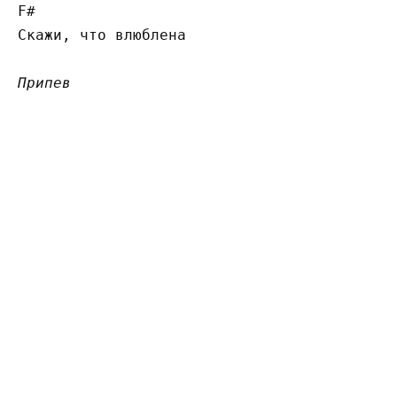
F#

Скажи, что влюблена

Припев