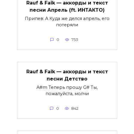
Rauf & Faik — аккорды и текст
песни Апрель (ft. ИНТАКТО)
Припев: A Куда же делся апрель, его
потеряли
0
753
Rauf & Faik — аккорды и текст
песни Детство
A#m Теперь прошу G# Ты,
пожалуйста, молчи
0
842