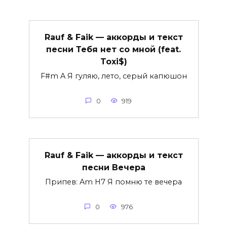
Rauf & Faik — аккорды и текст
песни Тебя нет со мной (feat.
Toxi$)
F#m A Я гуляю, лето, серый капюшон
0
919
Rauf & Faik — аккорды и текст
песни Вечера
Припев: Am H7 Я помню те вечера
0
976