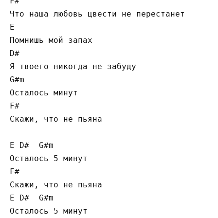
F#

Что наша любовь цвести не перестанет

E

Помнишь мой запах

D#

Я твоего никогда не забуду

G#m

Осталось минут

F#

Скажи, что не пьяна

E D#  G#m

Осталось 5 минут

F#

Скажи, что не пьяна

E D#  G#m

Осталось 5 минут
