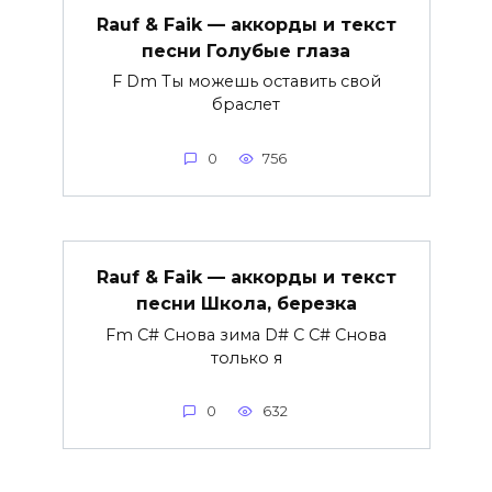
Rauf & Faik — аккорды и текст
песни Голубые глаза
F Dm Ты можешь оставить свой
браслет
0
756
Rauf & Faik — аккорды и текст
песни Школа, березка
Fm C# Снова зима D# C C# Снова
только я
0
632