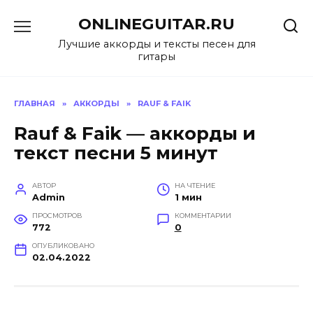
Перейти
ONLINEGUITAR.RU
к
содержанию
Лучшие аккорды и тексты песен для
гитары
ГЛАВНАЯ
»
АККОРДЫ
»
RAUF & FAIK
Rauf & Faik — аккорды и
текст песни 5 минут
АВТОР
НА ЧТЕНИЕ
Admin
1 мин
ПРОСМОТРОВ
КОММЕНТАРИИ
772
0
ОПУБЛИКОВАНО
02.04.2022