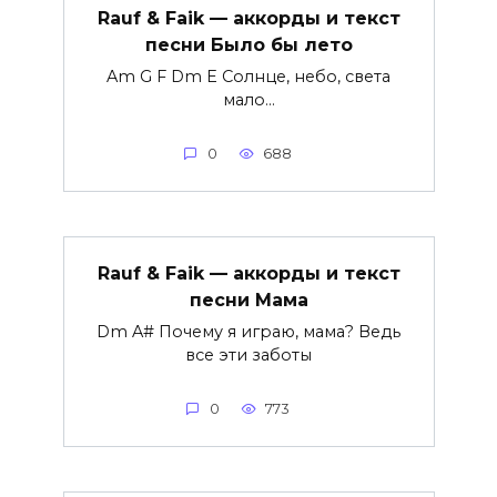
Rauf & Faik — аккорды и текст
песни Было бы лето
Am G F Dm E Солнце, небо, света
мало...
0
688
Rauf & Faik — аккорды и текст
песни Мама
Dm A# Почему я играю, мама? Ведь
все эти заботы
0
773