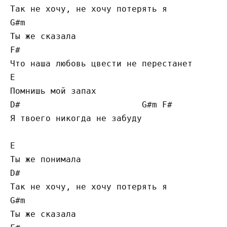
Так не хочу, не хочу потерять я

G#m

Ты же сказала

F#

Что наша любовь цвести не перестанет

E

Помнишь мой запах

D#                        G#m F#

Я твоего никогда не забуду

E

Ты же понимала

D#

Так не хочу, не хочу потерять я

G#m

Ты же сказала
