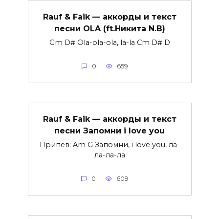
Rauf & Faik — аккорды и текст
песни OLA (ft.Никита N.B)
Gm D# Ola-ola-ola, la-la Cm D# D
0
659
Rauf & Faik — аккорды и текст
песни Запомни i love you
Припев: Am G Запомни, i love you, ла-
ла-ла-ла
0
609