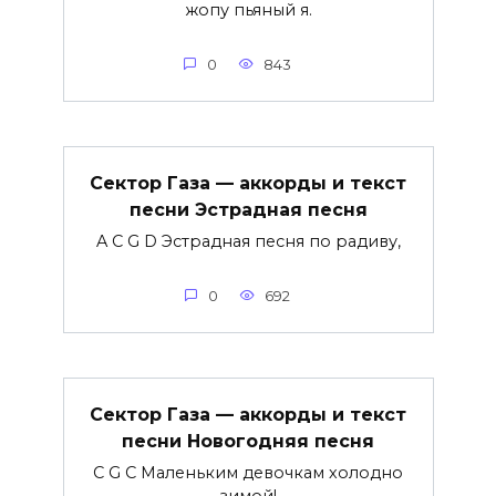
жопу пьяный я.
0
843
Сектор Газа — аккорды и текст
песни Эстрадная песня
A C G D Эстрадная песня по радиву,
0
692
Сектор Газа — аккорды и текст
песни Новогодняя песня
C G C Маленьким девочкам холодно
зимой!