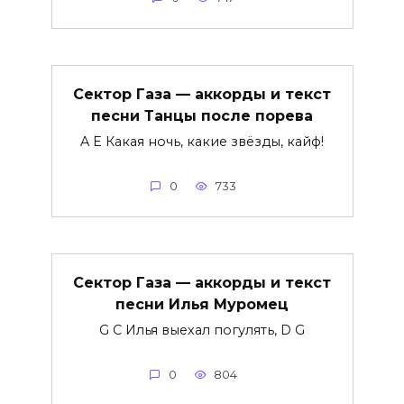
Сектор Газа — аккорды и текст
песни Танцы после порева
A E Какая ночь, какие звёзды, кайф!
0
733
Сектор Газа — аккорды и текст
песни Илья Муромец
G C Илья выехал погулять, D G
0
804