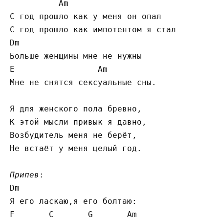
          Am

С год прошло как у меня он опал

С год прошло как импотентом я стал

Dm

Больше женщины мне не нужны

E                 Am

Мне не снятся сексуальные сны.

Я для женского пола бревно,

К этой мысли привык я давно,

Возбудитель меня не берёт,

Не встаёт у меня целый год.

Припев
:

Dm

Я его ласкаю,я его болтаю:

F       C       G       Am
