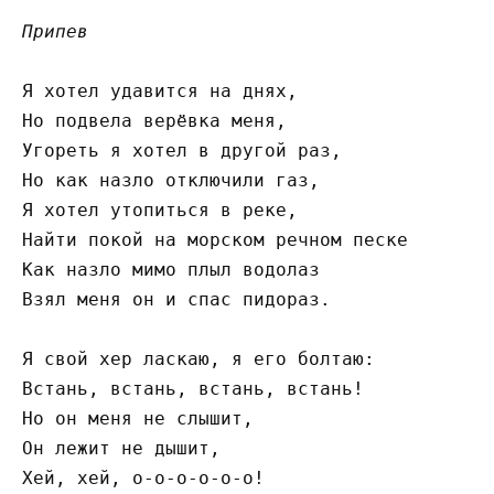
Припев
Я хотел удавится на днях,

Но подвела верёвка меня,

Угореть я хотел в другой раз,

Но как назло отключили газ,

Я хотел утопиться в реке,

Найти покой на морском речном песке

Как назло мимо плыл водолаз

Взял меня он и спас пидораз.

Я свой хер ласкаю, я его болтаю:

Встань, встань, встань, встань!

Но он меня не слышит,

Он лежит не дышит,

Хей, хей, о-о-о-о-о-о!