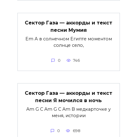
Сектор Газа — аккорды и текст
песни Мумия
Em А в солнечном Египте моментом
солнце село,
0
746
Сектор Газа — аккорды и текст
песни Я мочился в ночь
Am G C Am G C Am В медкарточке у
меня, истории
0
698