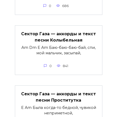
0
686
Сектор Газа — аккорды и текст
песни Колыбельная
Am Dm E Am Баю-баю-баю-бай, спи,
мой мальчик, засыпай,
0
841
Сектор Газа — аккорды и текст
песни Проститутка
E Am Была когда-то бедной, чувихой
неприметной,