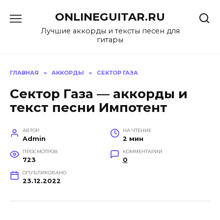
Перейти
ONLINEGUITAR.RU
к
содержанию
Лучшие аккорды и тексты песен для
гитары
ГЛАВНАЯ
»
АККОРДЫ
»
СЕКТОР ГАЗА
Сектор Газа — аккорды и
текст песни Импотент
АВТОР
НА ЧТЕНИЕ
Admin
2 мин
ПРОСМОТРОВ
КОММЕНТАРИИ
723
0
ОПУБЛИКОВАНО
23.12.2022