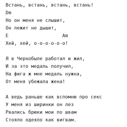
Встань, встань, встань, встань!

Dm

Но он меня не слышит,

Он лежит не дышит,

E                   Am

Хей, хей, о-о-о-о-о-о!

Я в Чернобыле работал и жил,

И за это медаль получил,

На фига ж мне медаль нужна,

От меня убежала жена!

А ведь раньше как вспомню про секс

У меня из ширинки он лез

Рвались брюки мои по швам

Стояло одеяло как вигвам.
