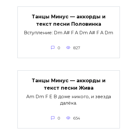
Танцы Минус — аккорды и
текст песни Половинка
Вступление: Dm A# F A Dm A# F A Dm
0
827
Танцы Минус — аккорды и
текст песни Жива
Am Dm F E В доме никого, и звезда
далёка.
0
654