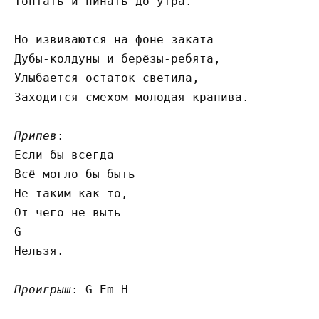
Топтать и пинать до утра.

Но извиваются на фоне заката

Дубы-колдуны и берёзы-ребята,

Улыбается остаток светила,

Заходится смехом молодая крапива.

Припев
:

Если бы всегда

Всё могло бы быть

Не таким как то,

От чего не выть

G

Нельзя.

Проигрыш
: G Em H
