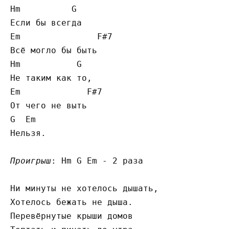
Hm          G

Если бы всегда

Em               F#7

Всё могло бы быть

Hm           G

Не таким как то,

Em             F#7

От чего не выть

G  Em

Нельзя.

Проигрыш
: Hm G Em - 2 раза

Ни минуты не хотелось дышать,

Хотелось бежать не дыша.

Перевёрнутые крыши домов
