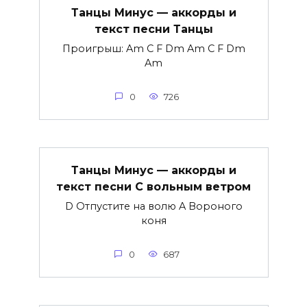
Танцы Минус — аккорды и
текст песни Танцы
Проигрыш: Am C F Dm Am C F Dm
Am
0
726
Танцы Минус — аккорды и
текст песни С вольным ветром
D Отпустите на волю A Вороного
коня
0
687