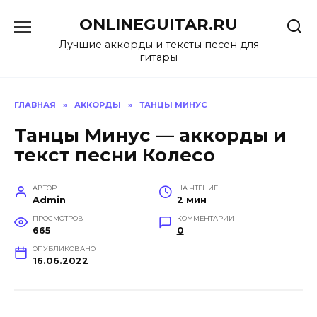
Перейти
ONLINEGUITAR.RU
к
содержанию
Лучшие аккорды и тексты песен для
гитары
ГЛАВНАЯ
»
АККОРДЫ
»
ТАНЦЫ МИНУС
Танцы Минус — аккорды и
текст песни Колесо
АВТОР
НА ЧТЕНИЕ
Admin
2 мин
ПРОСМОТРОВ
КОММЕНТАРИИ
665
0
ОПУБЛИКОВАНО
16.06.2022