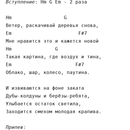
Вступление
: Hm G Em - 2 раза

Hm                  G

Ветер, раскачивай деревья снова,

Em                       F#7

Мне нравится это и кажется новой

Hm               G

Такая картина, где воздух и тина,

Em                      F#7

Облако, шар, колесо, паутина.

И извиваются на фоне заката

Дубы-колдуны и берёзы-ребята,

Улыбается остаток светила,

Заходится смехом молодая крапива.

Припев
:
