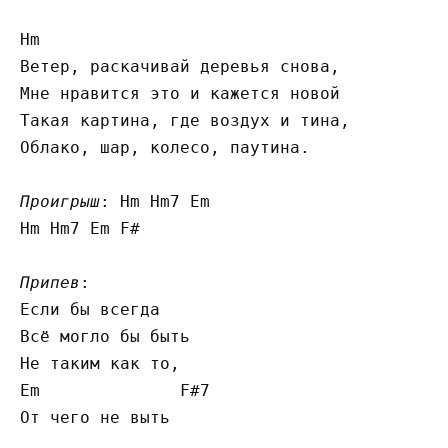
Hm

Ветер, раскачивай деревья снова,

Мне нравится это и кажется новой

Такая картина, где воздух и тина,

Облако, шар, колесо, паутина.

Проигрыш
: Hm Hm7 Em

Hm Hm7 Em F#

Припев
:

Если бы всегда

Всё могло бы быть

Не таким как то,

Em              F#7

От чего не выть
