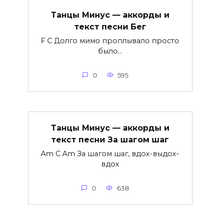
Танцы Минус — аккорды и
текст песни Бег
F C Долго мимо проплывало просто
было...
0
595
Танцы Минус — аккорды и
текст песни За шагом шаг
Am C Am За шагом шаг, вдох-выдох-
вдох
0
638