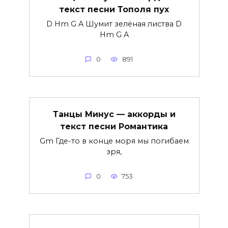
текст песни Тополя пух
D Hm G A Шумит зелёная листва D
Hm G A
0
891
Танцы Минус — аккорды и
текст песни Романтика
Gm Где-то в конце моря мы погибаем
зря,
0
753