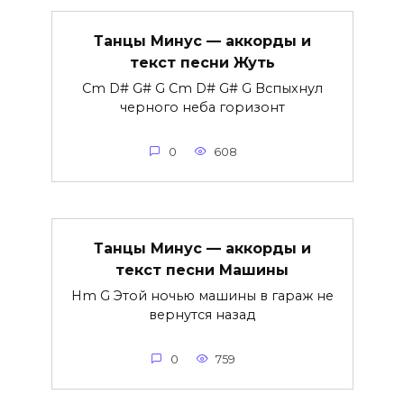
Танцы Минус — аккорды и
текст песни Жуть
Cm D# G# G Cm D# G# G Вспыхнул
черного неба горизонт
0
608
Танцы Минус — аккорды и
текст песни Машины
Hm G Этой ночью машины в гараж не
вернутся назад
0
759