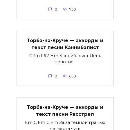
0
750
Торба-на-Круче — аккорды и
текст песни Каннибалист
C#m F#7 Hm Каннибалист День
золотист
0
658
Торба-на-Круче — аккорды и
текст песни Расстрел
Em C Em C Em За за темной гранью
четверга чуть