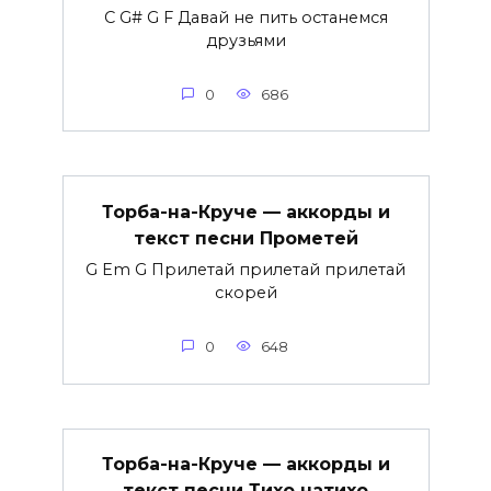
C G# G F Давай не пить останемся
друзьями
0
686
Торба-на-Круче — аккорды и
текст песни Прометей
G Em G Прилетай прилетай прилетай
скорей
0
648
Торба-на-Круче — аккорды и
текст песни Тихо натихо