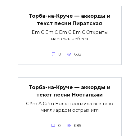
Торба-на-Круче — аккорды и
текст песни Пиратская
Em C Em C Em C Em C Открыты
настежь небеса
0
632
Торба-на-Круче — аккорды и
текст песни Ностальжи
C#m A C#m Боль пронзила все тело
миллиардом острых игл
0
689