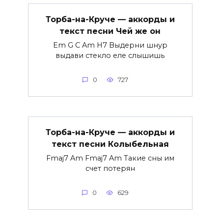
Торба-на-Круче — аккорды и
текст песни Чей же он
Em G C Am H7 Выдерни шнур
выдави стекло еле слышишь
0
727
Торба-на-Круче — аккорды и
текст песни Колыбельная
Fmaj7 Am Fmaj7 Am Такие сны им
счет потерян
0
629