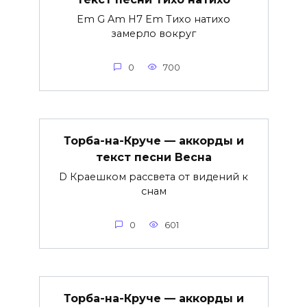
Em G Am H7 Em Тихо натихо
замерло вокруг
0
700
Торба-на-Круче — аккорды и
текст песни Весна
D Краешком рассвета от видений к
снам
0
601
Торба-на-Круче — аккорды и