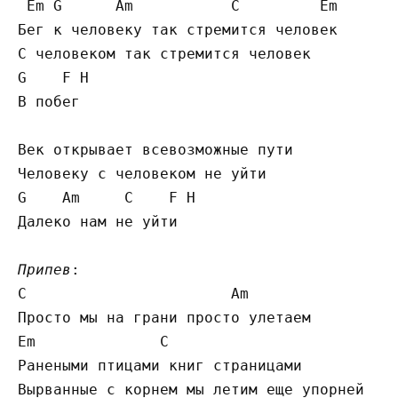
 Em G      Am           C         Em

Бег к человеку так стремится человек

С человеком так стремится человек

G    F H

В побег

Век открывает всевозможные пути

Человеку с человеком не уйти

G    Am     C    F H

Далеко нам не уйти

Припев
:

C                       Am

Просто мы на грани просто улетаем

Em              C

Ранеными птицами книг страницами

Вырванные с корнем мы летим еще упорней
