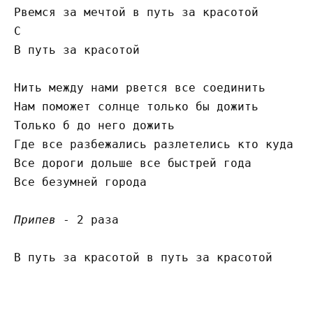
Рвемся за мечтой в путь за красотой

C

В путь за красотой

Нить между нами рвется все соединить

Нам поможет солнце только бы дожить

Только б до него дожить

Где все разбежались разлетелись кто куда вс
Все дороги дольше все быстрей года

Все безумней города

Припев
 - 2 раза

В путь за красотой в путь за красотой