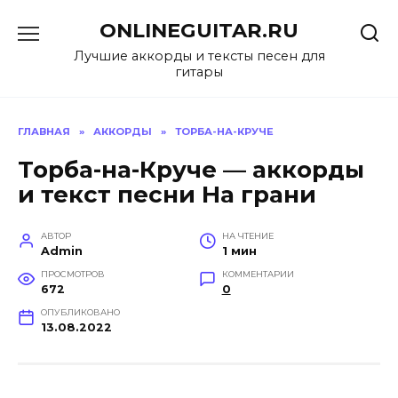
Перейти
ONLINEGUITAR.RU
к
содержанию
Лучшие аккорды и тексты песен для
гитары
ГЛАВНАЯ
»
АККОРДЫ
»
ТОРБА-НА-КРУЧЕ
Торба-на-Круче — аккорды
и текст песни На грани
АВТОР
НА ЧТЕНИЕ
Admin
1 мин
ПРОСМОТРОВ
КОММЕНТАРИИ
672
0
ОПУБЛИКОВАНО
13.08.2022