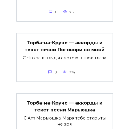
0
712
Торба-на-Круче — аккорды и
текст песни Поговори со мной
C Что за взгляд я смотрю в твои глаза
0
774
Торба-на-Круче — аккорды и
текст песни Марьюшка
C Am Марьюшка-Маря тебе открыты
не зря