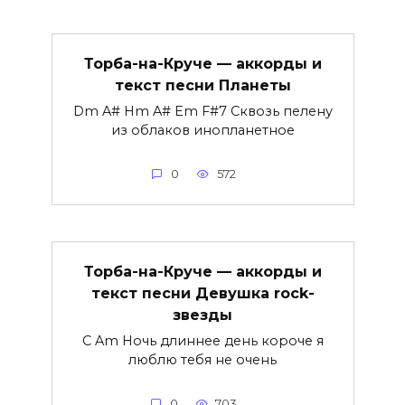
Торба-на-Круче — аккорды и
текст песни Планеты
Dm A# Hm A# Em F#7 Сквозь пелену
из облаков инопланетное
0
572
Торба-на-Круче — аккорды и
текст песни Девушка rock-
звезды
C Am Ночь длиннее день короче я
люблю тебя не очень
0
703