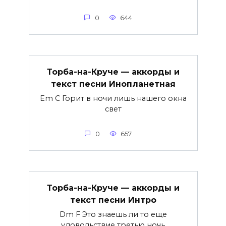
0
644
Торба-на-Круче — аккорды и
текст песни Инопланетная
Em C Горит в ночи лишь нашего окна
свет
0
657
Торба-на-Круче — аккорды и
текст песни Интро
Dm F Это знаешь ли то еще
удовольствие третью ночь