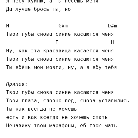
Я несу хуйню, а ты несёшь меня

Да лучше брось ты, но

H
G#
m             
D#
m

Твои губы снова синие касаются меня

E
H
Ну, как эта красавица касается меня

Твои губы снова синие касаются меня

Ты ебёшь мои мозги, ну, а я ебу тебя

Припев
:

Твои губы снова синие касаются меня

Твои глаза, словно лёд, снова уставились в 
Ты как всегда не хочешь

есть и как всегда не хочешь спать

Ненавижу твои марафоны, ёб твою мать
