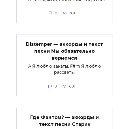
0
701
Distemper — аккорды и текст
песни Мы обязательно
вернемся
A Я люблю закаты, F#m Я люблю
рассветы,
0
601
Где Фантом? — аккорды и
текст песни Старик