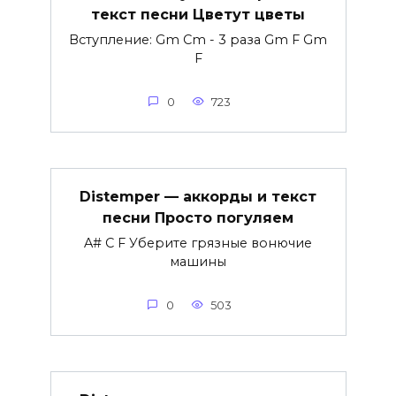
текст песни Цветут цветы
Вступление: Gm Cm - 3 раза Gm F Gm
F
0
723
Distemper — аккорды и текст
песни Просто погуляем
A# C F Уберите грязные вонючие
машины
0
503