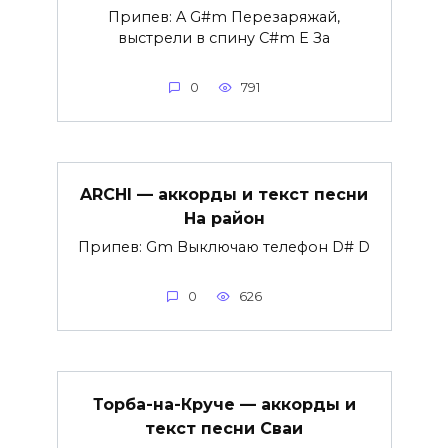
Припев: A G#m Перезаряжай,
выстрели в спину C#m E За
0
791
ARCHI — аккорды и текст песни
На район
Припев: Gm Выключаю телефон D# D
0
626
Торба-на-Круче — аккорды и
текст песни Сваи