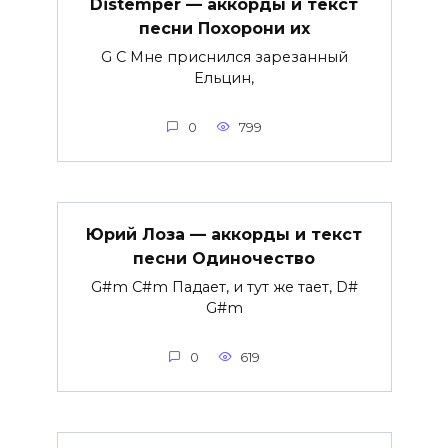
Distemper — аккорды и текст
песни Похорони их
G C Мне приснился зарезанный
Ельцин,
0
799
Юрий Лоза — аккорды и текст
песни Одиночество
G#m C#m Падает, и тут же тает, D#
G#m
0
619