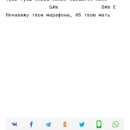
G#
m               
D#
m 
E
Ненавижу твои марафоны, ёб твою мать