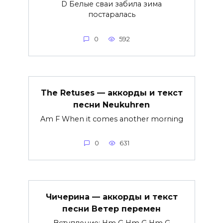
D Белые сваи забила зима
постаралась
0
592
The Retuses — аккорды и текст
песни Neukuhren
Am F When it comes another morning
0
631
Чичерина — аккорды и текст
песни Ветер перемен
Вступление: Hm G Hm G Hm G