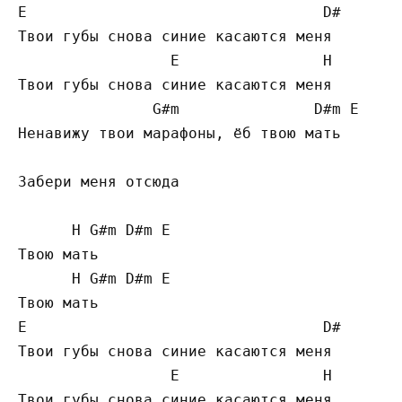
E
D#
Твои губы снова синие касаются меня

E
H
Твои губы снова синие касаются меня

G#
m               
D#
m 
E
Ненавижу твои марафоны, ёб твою мать

Забери меня отсюда

H
G#
m 
D#
m 
E
Твою мать

H
G#
m 
D#
m 
E
E
D#
Твои губы снова синие касаются меня

E
H
Твои губы снова синие касаются меня
