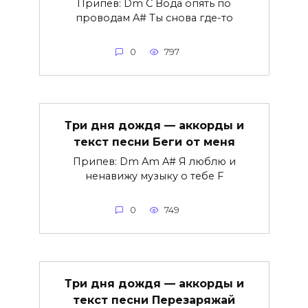
Припев: Dm C Вода опять по
проводам A# Ты снова где-то
0
797
Три дня дождя — аккорды и
текст песни Беги от меня
Припев: Dm Am A# Я люблю и
ненавижу музыку о тебе F
0
749
Три дня дождя — аккорды и
текст песни Перезаряжай