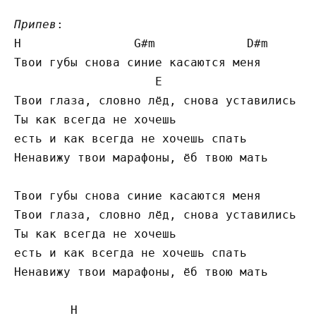
Припев
H
G#
m             
D#
m

Твои губы снова синие касаются меня

E
Твои глаза, словно лёд, снова уставились в 
Ты как всегда не хочешь

есть и как всегда не хочешь спать

Ненавижу твои марафоны, ёб твою мать

Твои губы снова синие касаются меня

Твои глаза, словно лёд, снова уставились в 
Ты как всегда не хочешь

есть и как всегда не хочешь спать

Ненавижу твои марафоны, ёб твою мать

H