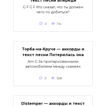
текст песни Впереди
G F G F Кто сказал, что ты должен
чего-то добиться?
0
1.1к.
Торба-на-Круче — аккорды и
текст песни Потерялась она
Am G За припаркованными
автомобилями между скамеек
0
528
Distemper — аккорды и текст