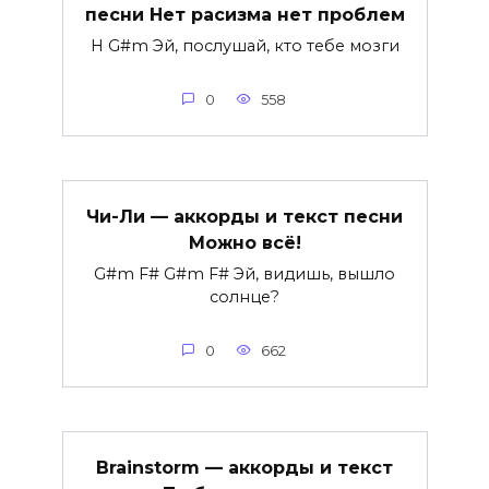
песни Нет расизма нет проблем
H G#m Эй, послушай, кто тебе мозги
0
558
Чи-Ли — аккорды и текст песни
Можно всё!
G#m F# G#m F# Эй, видишь, вышло
солнце?
0
662
Brainstorm — аккорды и текст