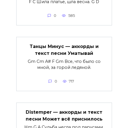
F C Шила платье, шла весна. G D
0
585
Танцы Минус — аккорды и
текст песни Уматывай
Gm Cm A# F Gm Все, что было со
мной, за горой ледяной.
0
717
Distemper — аккорды и текст
песни Может всё приснилось
Hm G A Судьба несла под парусами,