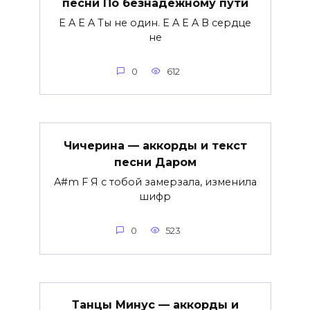
песни По безнадежному пути
E A E A Ты не один. E A E A В сердце
не
0
612
Чичерина — аккорды и текст
песни Даром
A#m F Я с тобой замерзала, изменила
шифр
0
523
Танцы Минус — аккорды и