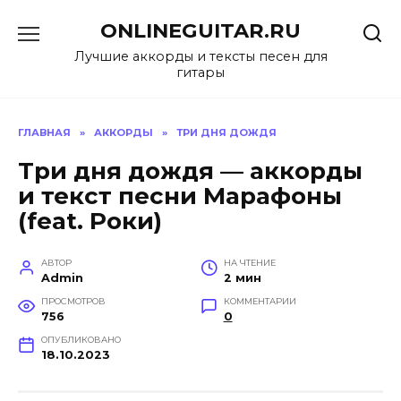
Перейти
ONLINEGUITAR.RU
к
содержанию
Лучшие аккорды и тексты песен для
гитары
ГЛАВНАЯ
»
АККОРДЫ
»
ТРИ ДНЯ ДОЖДЯ
Три дня дождя — аккорды
и текст песни Марафоны
(feat. Роки)
АВТОР
НА ЧТЕНИЕ
Admin
2 мин
ПРОСМОТРОВ
КОММЕНТАРИИ
756
0
ОПУБЛИКОВАНО
18.10.2023