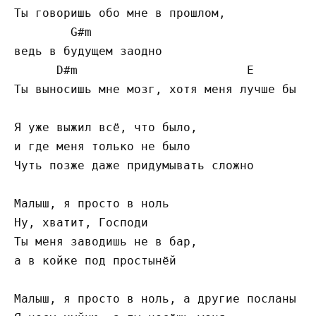
Ты говоришь обо мне в прошлом,

G#
m

ведь в будущем заодно

D#
m                        
E
Ты выносишь мне мозг, хотя меня лучше бы са
Я уже выжил всё, что было,

и где меня только не было

Чуть позже даже придумывать сложно

Малыш, я просто в ноль

Ну, хватит, Господи

Ты меня заводишь не в бар,

а в койке под простынёй

Малыш, я просто в ноль, а другие посланы
