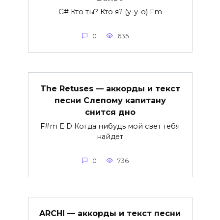
G# Кто ты? Кто я? (у-у-о) Fm
0
635
The Retuses — аккорды и текст
песни Слепому капитану
снится дно
F#m E D Когда нибудь мой свет тебя
найдёт
0
736
ARCHI — аккорды и текст песни