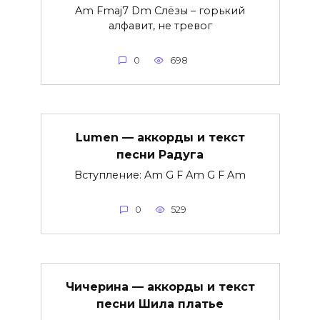
Am Fmaj7 Dm Слёзы – горький
алфавит, не тревог
0
698
Lumen — аккорды и текст
песни Радуга
Вступление: Am G F Am G F Am
0
529
Чичерина — аккорды и текст
песни Шила платье