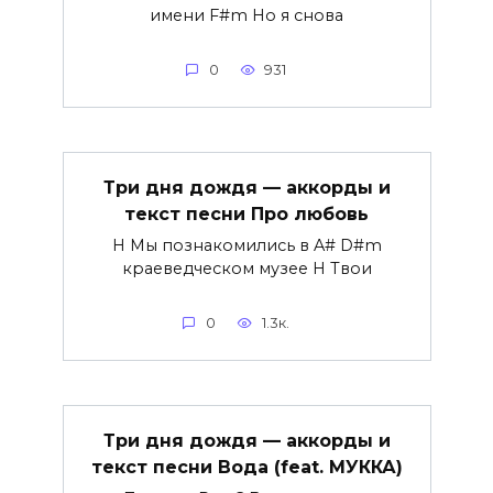
имени F#m Но я снова
0
931
Три дня дождя — аккорды и
текст песни Про любовь
H Мы познакомились в A# D#m
краеведческом музее H Твои
0
1.3к.
Три дня дождя — аккорды и
текст песни Вода (feat. МУККА)