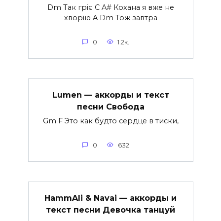
Dm Так гріє C A# Кохана я вже не
хворію A Dm Тож завтра
0
1.2к.
Lumen — аккорды и текст
песни Свобода
Gm F Это как будто сердце в тиски,
0
632
HammAli & Navai — аккорды и
текст песни Девочка танцуй