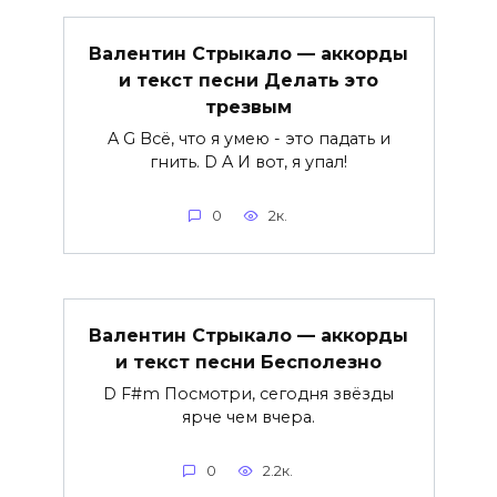
Валентин Стрыкало — аккорды
и текст песни Делать это
трезвым
A G Всё, что я умею - это падать и
гнить. D A И вот, я упал!
0
2к.
Валентин Стрыкало — аккорды
и текст песни Бесполезно
D F#m Посмотри, сегодня звёзды
ярче чем вчера.
0
2.2к.