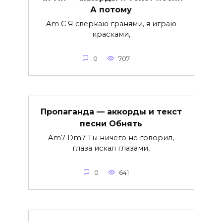
А потому
Am C Я сверкаю гранями, я играю
красками,
0
707
Пропаганда — аккорды и текст
песни Обнять
Am7 Dm7 Ты ничего не говорил,
глаза искал глазами,
0
641