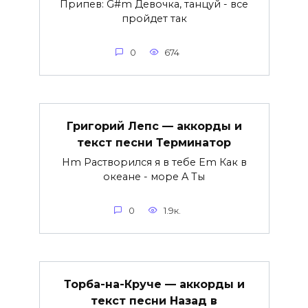
Припев: G#m Девочка, танцуй - все
пройдет так
0
674
Григорий Лепс — аккорды и
текст песни Терминатор
Hm Растворился я в тебе Em Как в
океане - море A Ты
0
1.9к.
Торба-на-Круче — аккорды и
текст песни Назад в