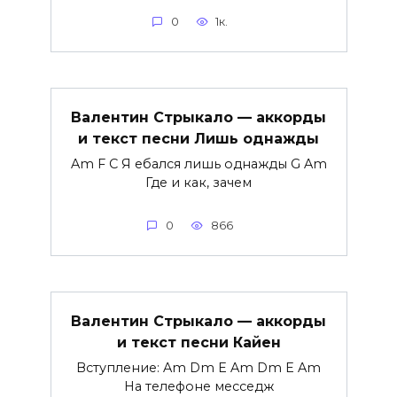
0
1к.
Валентин Стрыкало — аккорды
и текст песни Лишь однажды
Am F C Я ебался лишь однажды G Am
Где и как, зачем
0
866
Валентин Стрыкало — аккорды
и текст песни Кайен
Вступление: Am Dm E Am Dm E Am
На телефоне месседж