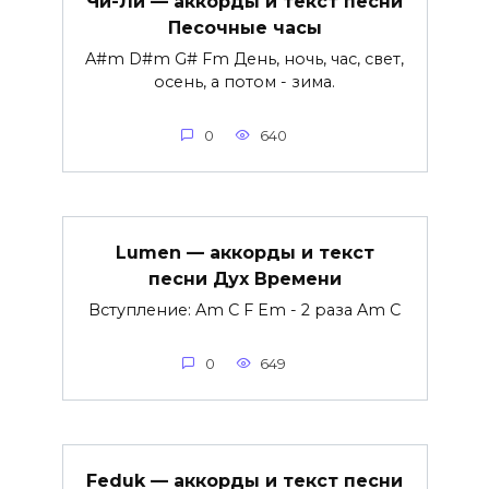
Чи-Ли — аккорды и текст песни
Песочные часы
A#m D#m G# Fm День, ночь, час, свет,
осень, а потом - зима.
0
640
Lumen — аккорды и текст
песни Дух Времени
Вступление: Am C F Em - 2 раза Am C
0
649
Feduk — аккорды и текст песни