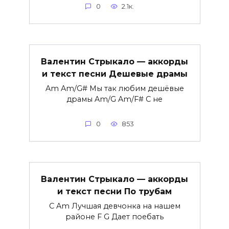
0
2.1к.
Валентин Стрыкало — аккорды
и текст песни Дешевые драмы
Am Am/G# Мы так любим дешёвые
драмы Am/G Am/F# С не
0
853
Валентин Стрыкало — аккорды
и текст песни По трубам
C Am Лучшая девчонка на нашем
районе F G Дает поебать