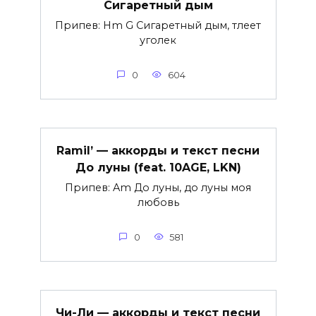
Сигаретный дым
Припев: Hm G Сигаретный дым, тлеет
уголек
0
604
Ramil’ — аккорды и текст песни
До луны (feat. 10AGE, LKN)
Припев: Am До луны, до луны моя
любовь
0
581
Чи-Ли — аккорды и текст песни