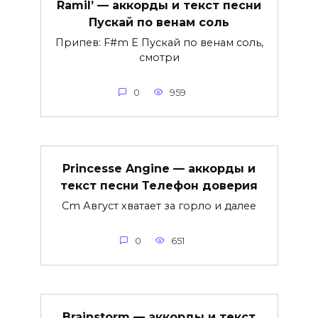
Ramil’ — аккорды и текст песни
Пускай по венам соль
Припев: F#m E Пускай по венам соль,
смотри
0
959
Princesse Angine — аккорды и
текст песни Телефон доверия
Cm Август хватает за горло и далее
0
651
Brainstorm — аккорды и текст