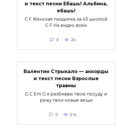
и текст песни Ебашь! Альбина,
ебашь!
C F Женская пиздилка за 43 школой
C F На видео всем
0
2к.
Валентин Стрыкало — аккорды
и текст песни Взрослые
травмы
G C Em G я разбиваю твою посуду и
режу твои новые вещи
0
2.1к.