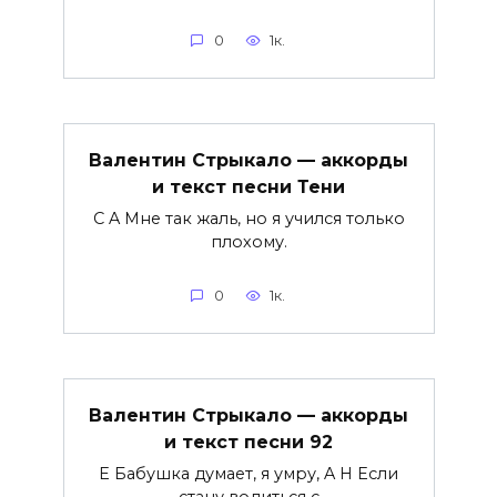
0
1к.
Валентин Стрыкало — аккорды
и текст песни Тени
C A Мне так жаль, но я учился только
плохому.
0
1к.
Валентин Стрыкало — аккорды
и текст песни 92
E Бабушка думает, я умру, A H Если
стану водиться с