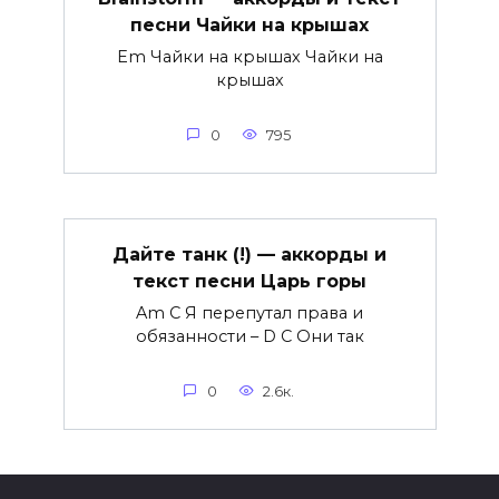
песни Чайки на крышах
Em Чайки на крышах Чайки на
крышах
0
795
Дайте танк (!) — аккорды и
текст песни Царь горы
Am C Я перепутал права и
обязанности – D C Они так
0
2.6к.