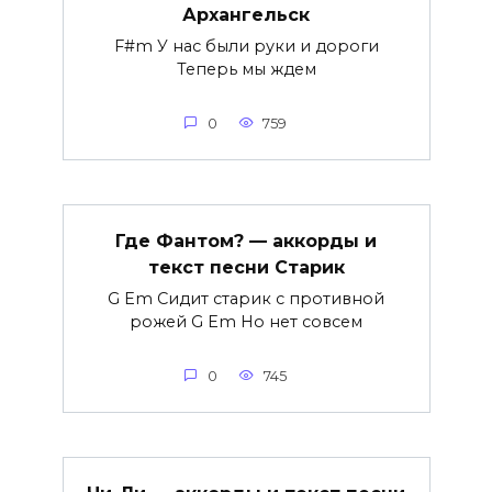
Архангельск
F#m У нас были руки и дороги
Теперь мы ждем
0
759
Где Фантом? — аккорды и
текст песни Старик
G Em Сидит старик с противной
рожей G Em Но нет совсем
0
745