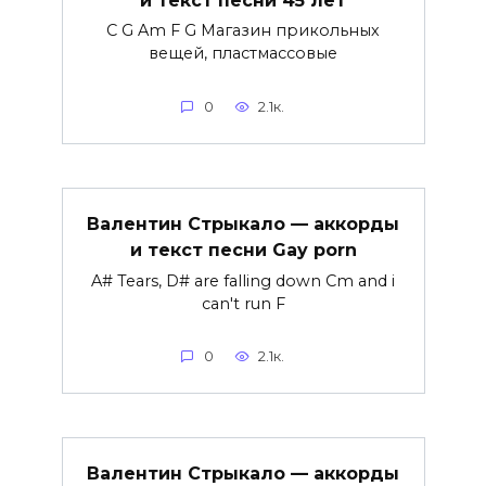
C G Am F G Магазин прикольных
вещей, пластмассовые
0
2.1к.
Валентин Стрыкало — аккорды
и текст песни Gay porn
A# Tears, D# are falling down Cm and i
can't run F
0
2.1к.
Валентин Стрыкало — аккорды