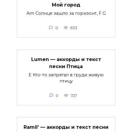
Мой город
Am Солнце зашло за горизонт, F G
0
633
Lumen — аккорды и текст
песни Птица
E Кто-то запрятал в груди живую
птицу
0
727
Ramil’ — аккорды и текст песни