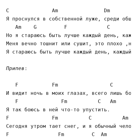
C
A
m               
D
m        
Я проснулся в собственной луже, среди обшар
A
m    
G
F
C
Но я стараюсь быть лучше каждый день, кажды
Меня вечно тошнит или сушит, это плохо ,но 
Я стараюсь быть лучше каждый день, каждый д
Припев
:

F
F
m                 
C
И видит ночь в моих глазах, всего лишь боль
F
F
m          
C
A
m

F
F
m          
C
A
m

F
F
m         
C
A
m
