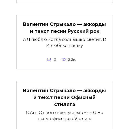
Валентин Стрыкало — аккорды
и текст песни Русский рок
A Я люблю когда солнышко светит, D
И люблю я телку
0
2.2к.
Валентин Стрыкало — аккорды
и текст песни Офисный
стиляга
C Am От кого веет успехом- F G Во
всем офисе такой один.