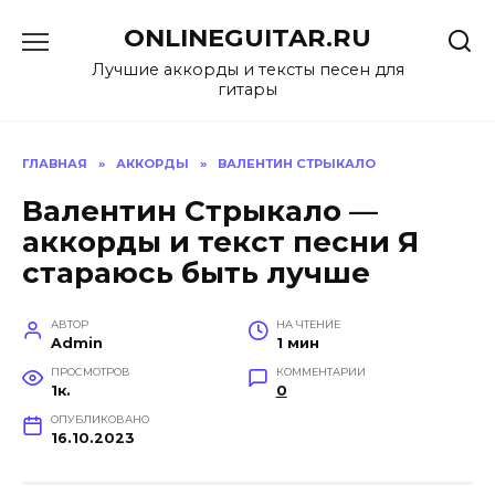
Перейти
ONLINEGUITAR.RU
к
содержанию
Лучшие аккорды и тексты песен для
гитары
ГЛАВНАЯ
»
АККОРДЫ
»
ВАЛЕНТИН СТРЫКАЛО
Валентин Стрыкало —
аккорды и текст песни Я
стараюсь быть лучше
АВТОР
НА ЧТЕНИЕ
Admin
1 мин
ПРОСМОТРОВ
КОММЕНТАРИИ
1к.
0
ОПУБЛИКОВАНО
16.10.2023