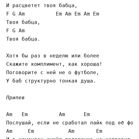
И расцветет твоя бабца,

F G Am          Em Am Em Am Em

Твоя бабца,

F G Am

Твоя бабца.

Хотя бы раз в неделю или более

Скажите комплимент, как хороша!

Поговорите с ней не о футболе,

У баб структурно тонкая душа.

Припев
Am   Em          Am      Em

Послушай, если не сработал лайк под её фото
Am     Em           Am       Em
