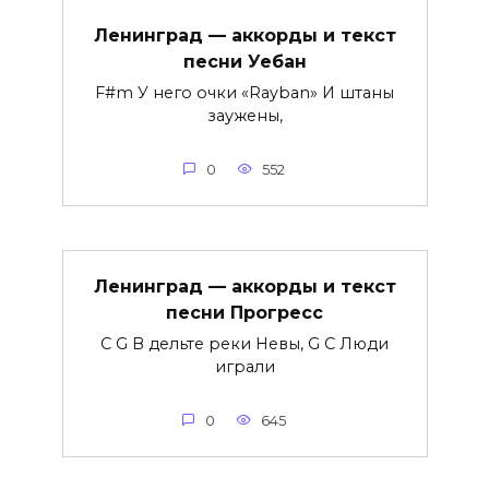
Ленинград — аккорды и текст
песни Уебан
F#m У него очки «Rayban» И штаны
заужены,
0
552
Ленинград — аккорды и текст
песни Прогресс
C G В дельте реки Невы, G C Люди
играли
0
645