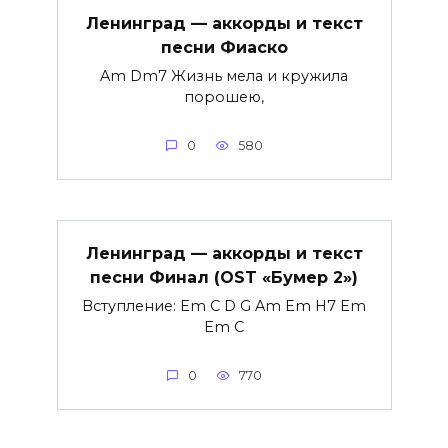
Ленинград — аккорды и текст
песни Фиаско
Am Dm7 Жизнь мела и кружила
порошею,
0
580
Ленинград — аккорды и текст
песни Финал (OST «Бумер 2»)
Вступление: Em C D G Am Em H7 Em
Em C
0
770