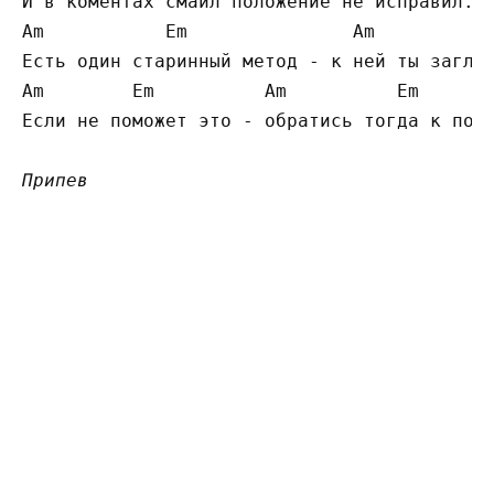
И в коментах смайл положение не исправил.

Am           Em               Am          E
Есть один старинный метод - к ней ты заглян
Am        Em          Am          Em

Если не поможет это - обратись тогда к поэт
Припев