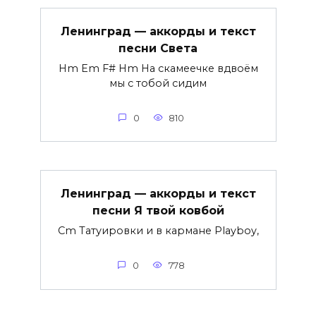
Ленинград — аккорды и текст
песни Света
Hm Em F# Hm На скамеечке вдвоём
мы с тобой сидим
0
810
Ленинград — аккорды и текст
песни Я твой ковбой
Cm Татуировки и в кармане Playboy,
0
778