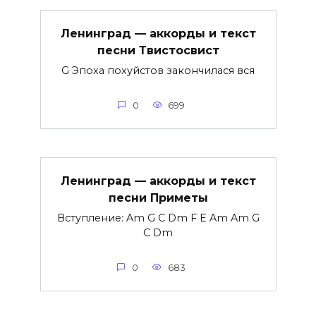
Ленинград — аккорды и текст
песни Твистосвист
G Эпоха похуйстов закончилася вся
0
699
Ленинград — аккорды и текст
песни Приметы
Вступление: Am G C Dm F E Am Am G
C Dm
0
683