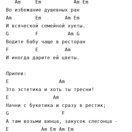
   Am     Em           Am Em

Во избежание душевных ран

Am        Em        Am Em

И всяческой семейной хуеты.

G         F          Am G

Водите бабу чаще в ресторан

F         E         Am

И иногда дарите ей цветы.

Припев
:

E                 Am

Это эстетика и хоть ты тресни!

E               Am

Начни с букетика и сразу в рестик;

G                  F

А там возьми винца, закусок слегонца -

E           Am Em Am Em
