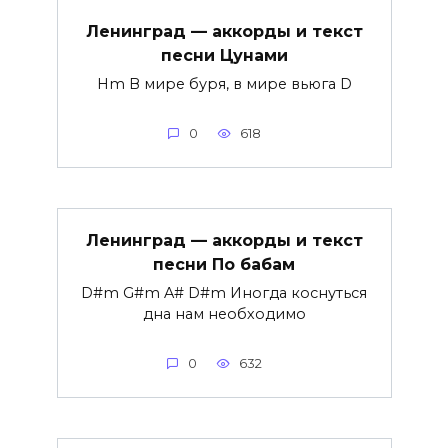
Ленинград — аккорды и текст
песни Цунами
Hm В мире буря, в мире вьюга D
0
618
Ленинград — аккорды и текст
песни По бабам
D#m G#m A# D#m Иногда коснуться
дна нам необходимо
0
632