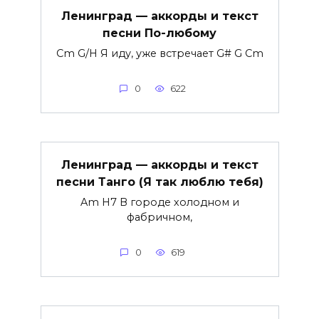
Ленинград — аккорды и текст
песни По-любому
Cm G/H Я иду, уже встречает G# G Cm
0
622
Ленинград — аккорды и текст
песни Танго (Я так люблю тебя)
Am H7 В городе холодном и
фабричном,
0
619