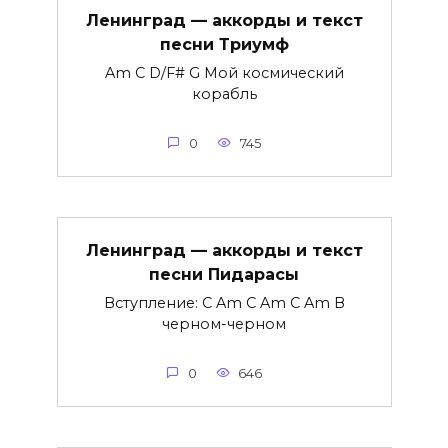
Ленинград — аккорды и текст
песни Триумф
Am C D/F# G Мой космический
корабль
0
745
Ленинград — аккорды и текст
песни Пидарасы
Вступление: C Am C Am C Am В
черном-черном
0
646