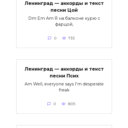
Ленинград — аккорды и текст
песни Цой
Dm Em Am Я на балконе курю с
фарцой,
0
735
Ленинград — аккорды и текст
песни Псих
Am Well, everyone says I'm desperate
freak
0
805