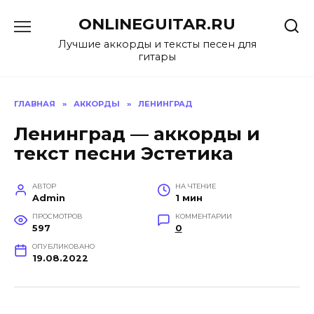
Перейти
ONLINEGUITAR.RU
к
содержанию
Лучшие аккорды и тексты песен для
гитары
ГЛАВНАЯ
»
АККОРДЫ
»
ЛЕНИНГРАД
Ленинград — аккорды и
текст песни Эстетика
АВТОР
НА ЧТЕНИЕ
Admin
1 мин
ПРОСМОТРОВ
КОММЕНТАРИИ
597
0
ОПУБЛИКОВАНО
19.08.2022