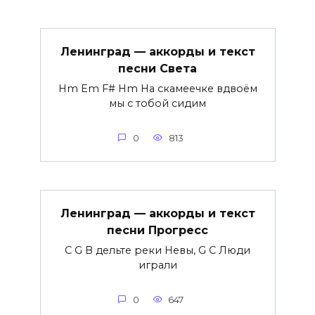
Ленинград — аккорды и текст
песни Света
Hm Em F# Hm На скамеечке вдвоём
мы с тобой сидим
0
813
Ленинград — аккорды и текст
песни Прогресс
C G В дельте реки Невы, G C Люди
играли
0
647