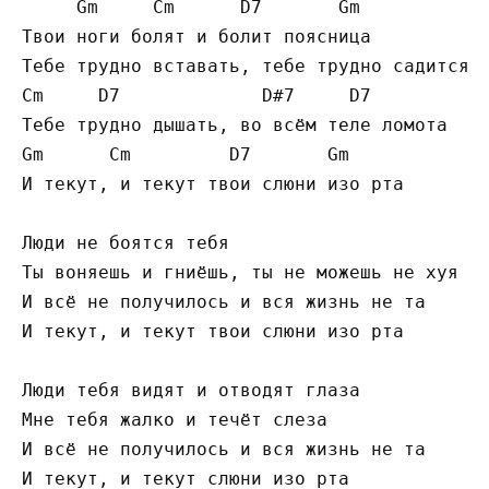
     Gm     Cm      D7       Gm

Твои ноги болят и болит поясница

Тебе трудно вставать, тебе трудно садится

Cm     D7             D#7     D7

Тебе трудно дышать, во всём теле ломота

Gm      Cm         D7       Gm

И текут, и текут твои слюни изо рта

Люди не боятся тебя

Ты воняешь и гниёшь, ты не можешь не хуя

И всё не получилось и вся жизнь не та

И текут, и текут твои слюни изо рта

Люди тебя видят и отводят глаза

Мне тебя жалко и течёт слеза

И всё не получилось и вся жизнь не та

И текут, и текут слюни изо рта
