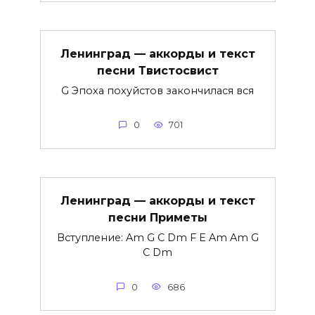
Ленинград — аккорды и текст
песни Твистосвист
G Эпоха похуйстов закончилася вся
0
701
Ленинград — аккорды и текст
песни Приметы
Вступление: Am G C Dm F E Am Am G
C Dm
0
686