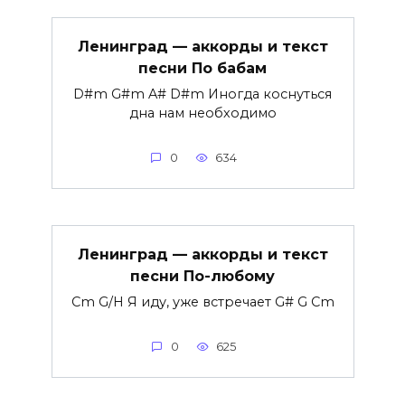
Ленинград — аккорды и текст
песни По бабам
D#m G#m A# D#m Иногда коснуться
дна нам необходимо
0
634
Ленинград — аккорды и текст
песни По-любому
Cm G/H Я иду, уже встречает G# G Cm
0
625