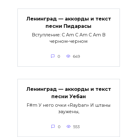
Ленинград — аккорды и текст
песни Пидарасы
Вступление: C Am C Am C Am В
черном-черном
0
649
Ленинград — аккорды и текст
песни Уебан
F#m У него очки «Rayban» И штаны
заужены,
0
553