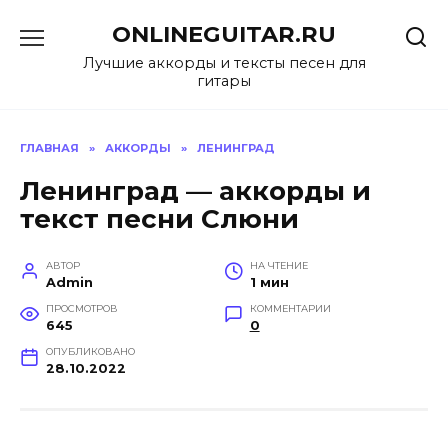
Перейти
ONLINEGUITAR.RU
к
содержанию
Лучшие аккорды и тексты песен для
гитары
ГЛАВНАЯ
»
АККОРДЫ
»
ЛЕНИНГРАД
Ленинград — аккорды и
текст песни Слюни
АВТОР
НА ЧТЕНИЕ
Admin
1 мин
ПРОСМОТРОВ
КОММЕНТАРИИ
645
0
ОПУБЛИКОВАНО
28.10.2022