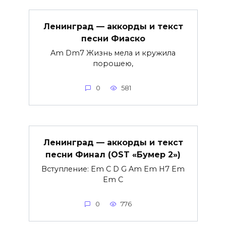
Ленинград — аккорды и текст
песни Фиаско
Am Dm7 Жизнь мела и кружила
порошею,
0
581
Ленинград — аккорды и текст
песни Финал (OST «Бумер 2»)
Вступление: Em C D G Am Em H7 Em
Em C
0
776