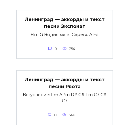
Ленинград — аккорды и текст
песни Экспонат
Hm G Водил меня Серёга. A F#
0
754
Ленинград — аккорды и текст
песни Рвота
Вступление: Fm A#m D# G# Fm C7 C#
C7
0
548