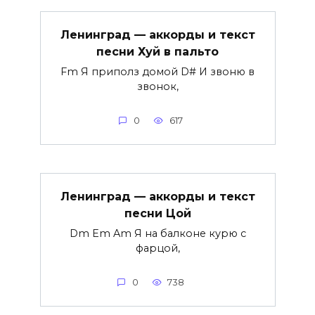
Ленинград — аккорды и текст
песни Хуй в пальто
Fm Я приполз домой D# И звоню в
звонок,
0
617
Ленинград — аккорды и текст
песни Цой
Dm Em Am Я на балконе курю с
фарцой,
0
738