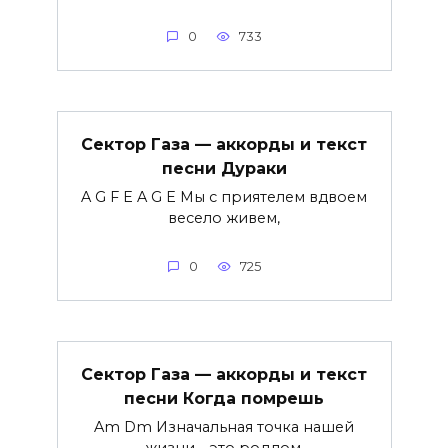
0
733
Сектор Газа — аккорды и текст
песни Дураки
A G F E A G E Мы с приятелем вдвоем
весело живем,
0
725
Сектор Газа — аккорды и текст
песни Когда помрешь
Am Dm Изначальная точка нашей
жизни - это роддом,