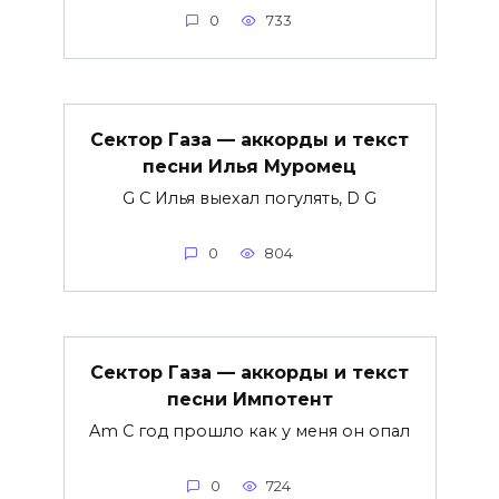
0
733
Сектор Газа — аккорды и текст
песни Илья Муромец
G C Илья выехал погулять, D G
0
804
Сектор Газа — аккорды и текст
песни Импотент
Am С год прошло как у меня он опал
0
724