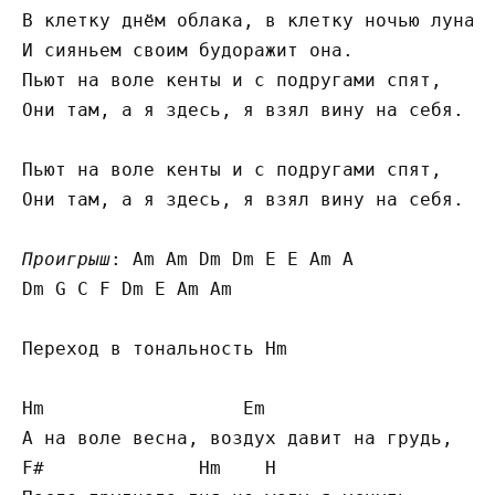
В клетку днём облака, в клетку ночью луна,

И сияньем своим будоражит она.

Пьют на воле кенты и с подругами спят,

Они там, а я здесь, я взял вину на себя.

Пьют на воле кенты и с подругами спят,

Они там, а я здесь, я взял вину на себя.

Проигрыш
: Am Am Dm Dm E E Am A

Dm G C F Dm E Am Am

Переход в тональность Hm

Hm                  Em

А на воле весна, воздух давит на грудь,

F#              Hm    H
