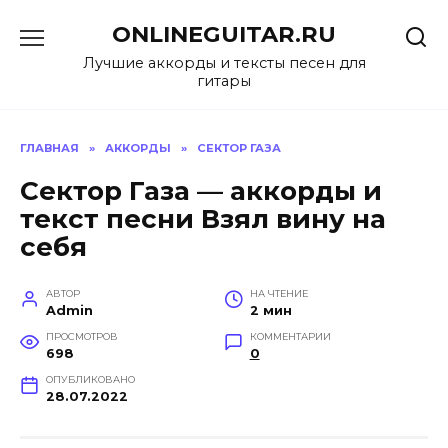
Перейти
ONLINEGUITAR.RU
к
содержанию
Лучшие аккорды и тексты песен для
гитары
ГЛАВНАЯ
»
АККОРДЫ
»
СЕКТОР ГАЗА
Сектор Газа — аккорды и
текст песни Взял вину на
себя
АВТОР
НА ЧТЕНИЕ
Admin
2 мин
ПРОСМОТРОВ
КОММЕНТАРИИ
698
0
ОПУБЛИКОВАНО
28.07.2022