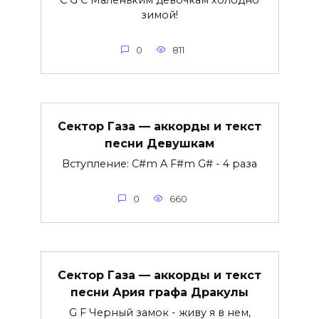
зимой!
0
811
Сектор Газа — аккорды и текст
песни Девушкам
Вступление: C#m A F#m G# - 4 раза
0
660
Сектор Газа — аккорды и текст
песни Ария графа Дракулы
G F Черный замок - живу я в нем,