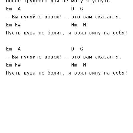
После трудного дня не могу я уснуть.

Em  A                 D  G

- Вы гуляйте вовсю! - это вам сказал я.

Em F#                 Hm  H

Пусть душа не болит, я взял вину на себя!

Em  A                 D  G

- Вы гуляйте вовсю! - это вам сказал я.

Em F#                 Hm  H

Пусть душа не болит, я взял вину на себя!