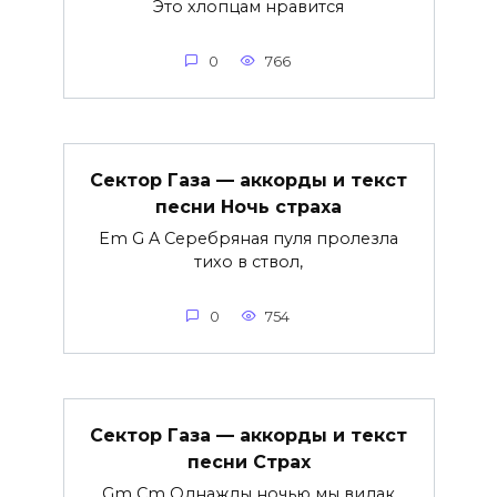
Это хлопцам нравится
0
766
Сектор Газа — аккорды и текст
песни Ночь страха
Em G A Серебряная пуля пролезла
тихо в ствол,
0
754
Сектор Газа — аккорды и текст
песни Страх
Gm Cm Однажды ночью мы видак