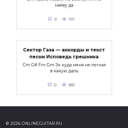
наяву да
0
701
Сектор Газа — аккорды и текст
песни Исповедь грешника
Cm G# Fm Gm Эх куда меня не легкая
в какую даль
0
891
© 2026 ONLINEGUITAR.RU