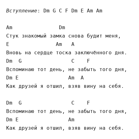
Вступление
: Dm G C F Dm E Am Am

Am               Dm

Стук знакомый замка снова будит меня,

E               Am   A

Вновь на сердце тоска заключённого дня.

Dm  G                C    F

Вспоминаю тот день, не забыть того дня,

Dm E                Am  A

Как друзей я отшил, взяв вину на себя.

Dm  G                C    F

Вспоминаю тот день, не забыть того дня,

Dm E                Am

Как друзей я отшил, взяв вину на себя.
