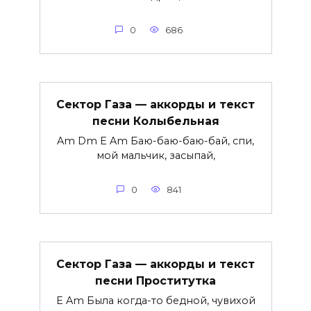
0
686
Сектор Газа — аккорды и текст
песни Колыбельная
Am Dm E Am Баю-баю-баю-бай, спи,
мой мальчик, засыпай,
0
841
Сектор Газа — аккорды и текст
песни Проститутка
E Am Была когда-то бедной, чувихой