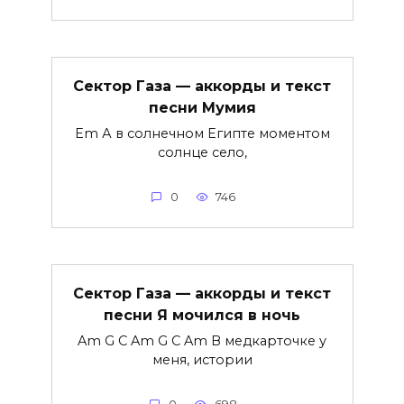
Сектор Газа — аккорды и текст
песни Мумия
Em А в солнечном Египте моментом
солнце село,
0
746
Сектор Газа — аккорды и текст
песни Я мочился в ночь
Am G C Am G C Am В медкарточке у
меня, истории