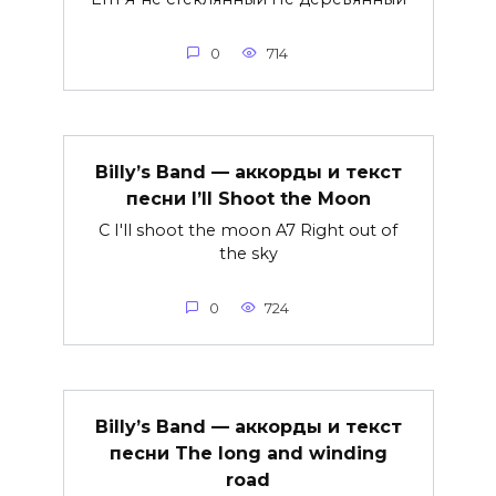
0
714
Billy’s Band — аккорды и текст
песни I’ll Shoot the Moon
C I'll shoot the moon A7 Right out of
the sky
0
724
Billy’s Band — аккорды и текст
песни The long and winding
road