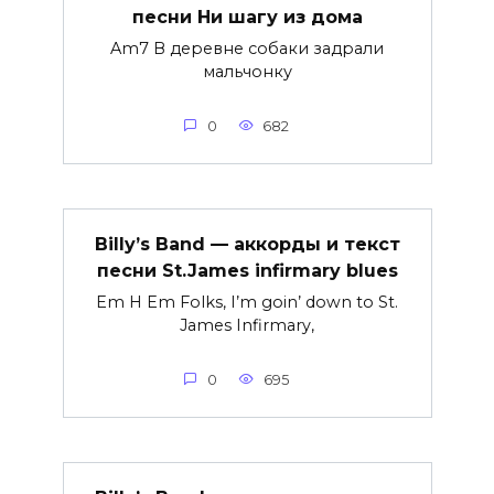
песни Ни шагу из дома
Am7 В деревне собаки задрали
мальчонку
0
682
Billy’s Band — аккорды и текст
песни St.James infirmary blues
Em H Em Folks, I’m goin’ down to St.
James Infirmary,
0
695