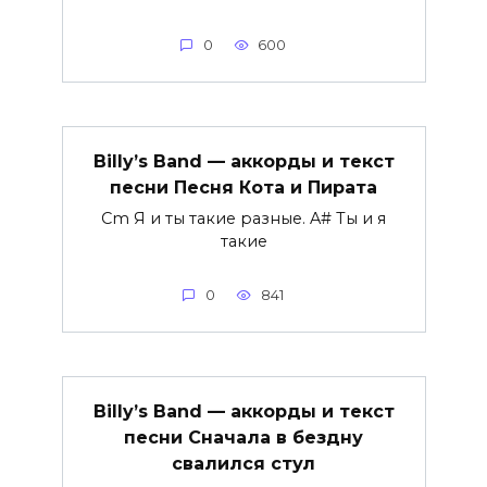
0
600
Billy’s Band — аккорды и текст
песни Песня Кота и Пирата
Cm Я и ты такие разные. A# Ты и я
такие
0
841
Billy’s Band — аккорды и текст
песни Сначала в бездну
свалился стул