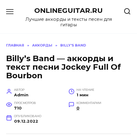
Перейти
ONLINEGUITAR.RU
к
содержанию
Лучшие аккорды и тексты песен для
гитары
ГЛАВНАЯ
»
АККОРДЫ
»
BILLY'S BAND
Billy’s Band — аккорды и
текст песни Jockey Full Of
Bourbon
АВТОР
НА ЧТЕНИЕ
Admin
1 мин
ПРОСМОТРОВ
КОММЕНТАРИИ
710
0
ОПУБЛИКОВАНО
09.12.2022