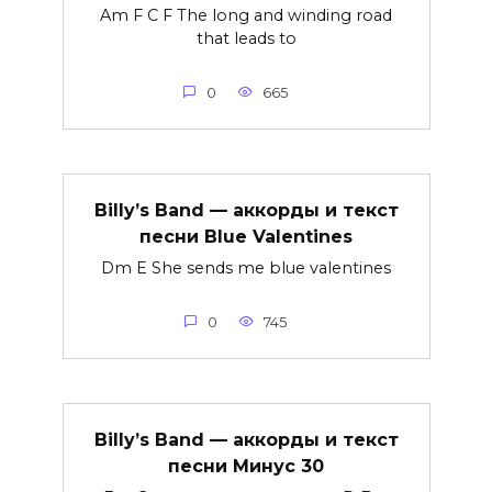
Am F C F The long and winding road
that leads to
0
665
Billy’s Band — аккорды и текст
песни Blue Valentines
Dm E She sends me blue valentines
0
745
Billy’s Band — аккорды и текст
песни Минус 30