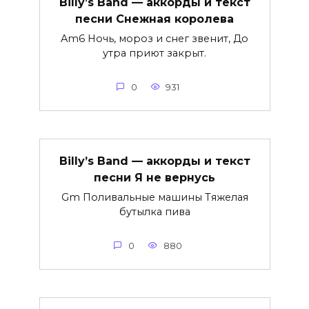
Billy’s Band — аккорды и текст
песни Снежная королева
Am6 Ночь, мороз и снег звенит, До
утра приют закрыт.
0
931
Billy’s Band — аккорды и текст
песни Я не вернусь
Gm Поливальные машины Тяжелая
бутылка пива
0
880