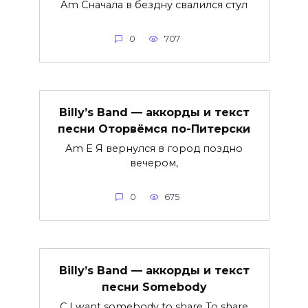
Am Сначала в бездну свалился стул
0
707
Billy’s Band — аккорды и текст
песни Оторвёмся по-Питерски
Am E Я вернулся в город поздно
вечером,
0
675
Billy’s Band — аккорды и текст
песни Somebody
C I want somebody to share To share