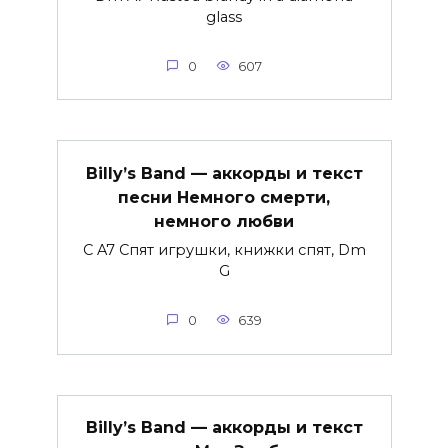
glass
0
607
Billy’s Band — аккорды и текст
песни Немного смерти,
немного любви
C A7 Спят игрушки, книжки спят, Dm
G
0
639
Billy’s Band — аккорды и текст