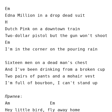
Em

Еdna Million in a drop dead suit

H

Dutch Pink on a downtown train

Two-dollar pistol but the gun won't shoot

Em

I'm in the corner on the pouring rain

Sixteen men on a dead man's chest

And I've been drinking from a broken cup

Two pairs of pants and a mohair vest

I'm full of bourbon, I can't stand up

Припев
:

Am                Em

Hey little bird, fly away home
