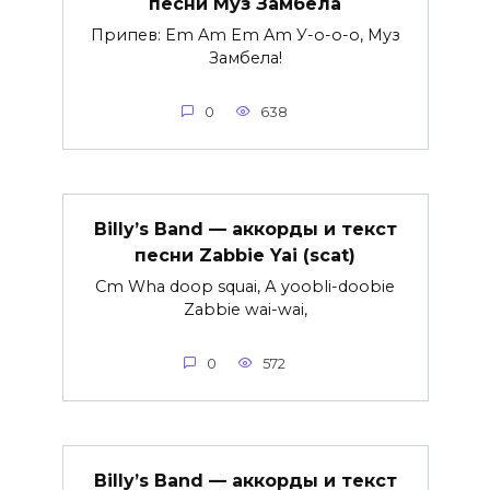
песни Муз Замбела
Припев: Em Am Em Am У-о-о-о, Муз
Замбела!
0
638
Billy’s Band — аккорды и текст
песни Zabbie Yai (scat)
Cm Wha doop squai, А yoobli-doobie
Zabbie wai-wai,
0
572
Billy’s Band — аккорды и текст