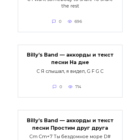
the rest
0
696
Billy’s Band — аккорды и текст
песни На дне
C Я слышал, я видел, G F G C
0
714
Billy’s Band — аккорды и текст
песни Простим друг друга
Cm Cm+7 Ты бездомное море D#