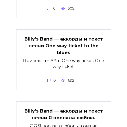
0
609
Billy’s Band — аккорды и текст
песни One way ticket to the
blues
Припев: Fm A#m One way ticket. One
way ticket.
0
692
Billy’s Band — аккорды и текст
песни Я послала любовь
C G Я послала любовь, а она не