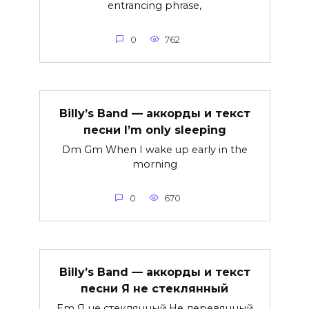
entrancing phrase,
0
762
Billy’s Band — аккорды и текст
песни I’m only sleeping
Dm Gm When I wake up early in the
morning
0
670
Billy’s Band — аккорды и текст
песни Я не стеклянный
Em Я не стеклянный Не деревянный