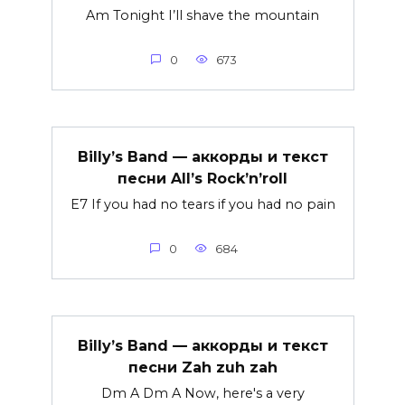
Am Tonight I’ll shave the mountain
0
673
Billy’s Band — аккорды и текст
песни All’s Rock’n’roll
E7 If you had no tears if you had no pain
0
684
Billy’s Band — аккорды и текст
песни Zah zuh zah
Dm A Dm A Now, here's a very