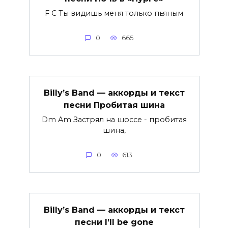
F C Ты видишь меня только пьяным
0
665
Billy’s Band — аккорды и текст
песни Пробитая шина
Dm Am Застрял на шоссе - пробитая
шина,
0
613
Billy’s Band — аккорды и текст
песни I’ll be gone