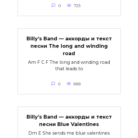
0
725
Billy’s Band — аккорды и текст
песни The long and winding
road
Am F C F The long and winding road
that leads to
0
666
Billy’s Band — аккорды и текст
песни Blue Valentines
Dm E She sends me blue valentines