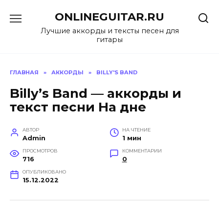
Перейти
ONLINEGUITAR.RU
к
содержанию
Лучшие аккорды и тексты песен для
гитары
ГЛАВНАЯ
»
АККОРДЫ
»
BILLY'S BAND
Billy’s Band — аккорды и
текст песни На дне
АВТОР
НА ЧТЕНИЕ
Admin
1 мин
ПРОСМОТРОВ
КОММЕНТАРИИ
716
0
ОПУБЛИКОВАНО
15.12.2022