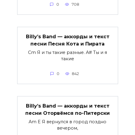
0
708
Billy’s Band — аккорды и текст
песни Песня Кота и Пирата
Cm Я и ты такие разные. A# Ты и я
такие
0
842
Billy’s Band — аккорды и текст
песни Оторвёмся по-Питерски
Am E Я вернулся в город поздно
вечером,