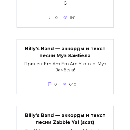
G
0
641
Billy’s Band — аккорды и текст
песни Муз Замбела
Припев: Em Am Em Am У-о-о-о, Муз
Замбела!
0
640
Billy’s Band — аккорды и текст
песни Zabbie Yai (scat)