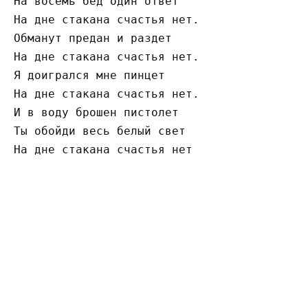
На восемь бед один ответ

На дне стакана счастья нет.

Обманут предан и раздет

На дне стакана счастья нет.

Я доигрался мне пинцет

На дне стакана счастья нет.

И в воду брошен пистолет

Ты обойди весь белый свет

На дне стакана счастья нет