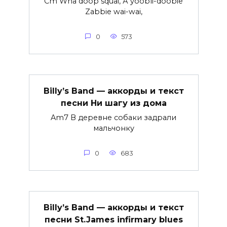
Cm Wha doop squai, А yoobli-doobie
Zabbie wai-wai,
0
573
Billy’s Band — аккорды и текст
песни Ни шагу из дома
Am7 В деревне собаки задрали
мальчонку
0
683
Billy’s Band — аккорды и текст
песни St.James infirmary blues