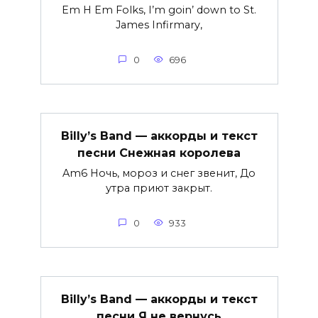
Em H Em Folks, I’m goin’ down to St.
James Infirmary,
0
696
Billy’s Band — аккорды и текст
песни Снежная королева
Am6 Ночь, мороз и снег звенит, До
утра приют закрыт.
0
933
Billy’s Band — аккорды и текст
песни Я не вернусь