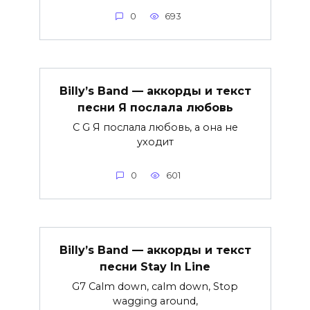
0
693
Billy’s Band — аккорды и текст
песни Я послала любовь
C G Я послала любовь, а она не
уходит
0
601
Billy’s Band — аккорды и текст
песни Stay In Line
G7 Calm down, calm down, Stop
wagging around,