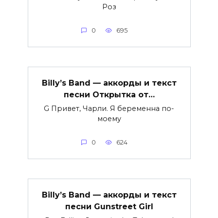
Роз
0
695
Billy’s Band — аккорды и текст
песни Открытка от…
G Привет, Чарли. Я беременна по-
моему
0
624
Billy’s Band — аккорды и текст
песни Gunstreet Girl