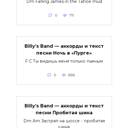
Dm Falling James in the Tahoe mud
0
711
Billy’s Band — аккорды и текст
песни Ночь в «Пурге»
F C Ты видишь меня только пьяным
0
666
Billy’s Band — аккорды и текст
песни Пробитая шина
Dm Am Застрял на шоссе - пробитая
шина,