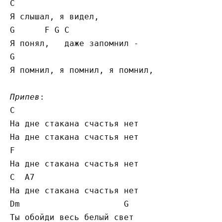
C

Я слышал, я видел,

G      F G C

Я понял,   даже запомнил -

G

Я помнил, я помнил, я помнил,

Припев
:

C

На дне стакана счастья нет

На дне стакана счастья нет

F

На дне стакана счастья нет

C  A7

На дне стакана счастья нет

Dm                     G

Ты обойди весь белый свет
